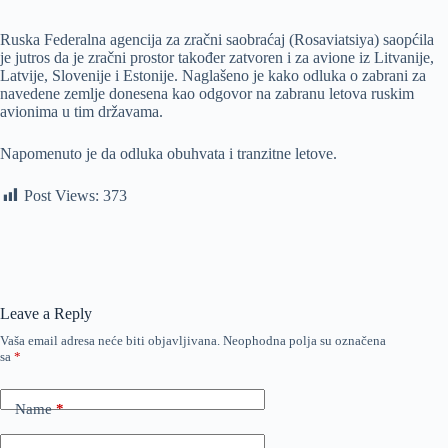
Ruska Federalna agencija za zračni saobraćaj (Rosaviatsiya) saopćila
je jutros da je zračni prostor također zatvoren i za avione iz Litvanije,
Latvije, Slovenije i Estonije. Naglašeno je kako odluka o zabrani za
navedene zemlje donesena kao odgovor na zabranu letova ruskim
avionima u tim državama.
Napomenuto je da odluka obuhvata i tranzitne letove.
Post Views:
373
Leave a Reply
Vaša email adresa neće biti objavljivana.
Neophodna polja su označena
sa
*
Name
*