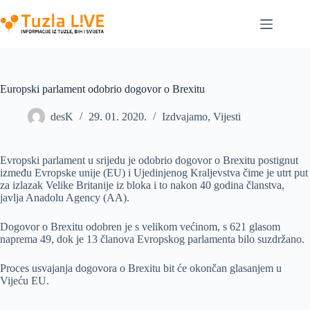
Skip
to
content
Europski parlament odobrio dogovor o Brexitu
desK
29. 01. 2020.
Izdvajamo
,
Vijesti
Evropski parlament u srijedu je odobrio dogovor o Brexitu postignut
između Evropske unije (EU) i Ujedinjenog Kraljevstva čime je utrt put
za izlazak Velike Britanije iz bloka i to nakon 40 godina članstva,
javlja Anadolu Agency (AA).
Dogovor o Brexitu odobren je s velikom većinom, s 621 glasom
naprema 49, dok je 13 članova Evropskog parlamenta bilo suzdržano.
Proces usvajanja dogovora o Brexitu bit će okončan glasanjem u
Vijeću EU.