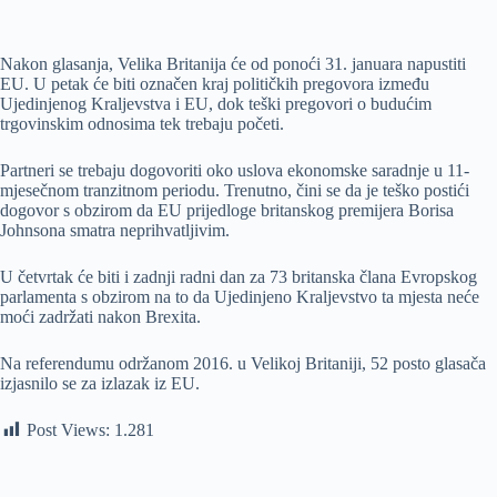
Nakon glasanja, Velika Britanija će od ponoći 31. januara napustiti
EU. U petak će biti označen kraj političkih pregovora između
Ujedinjenog Kraljevstva i EU, dok teški pregovori o budućim
trgovinskim odnosima tek trebaju početi.
Partneri se trebaju dogovoriti oko uslova ekonomske saradnje u 11-
mjesečnom tranzitnom periodu. Trenutno, čini se da je teško postići
dogovor s obzirom da EU prijedloge britanskog premijera Borisa
Johnsona smatra neprihvatljivim.
U četvrtak će biti i zadnji radni dan za 73 britanska člana Evropskog
parlamenta s obzirom na to da Ujedinjeno Kraljevstvo ta mjesta neće
moći zadržati nakon Brexita.
Na referendumu održanom 2016. u Velikoj Britaniji, 52 posto glasača
izjasnilo se za izlazak iz EU.
Post Views:
1.281