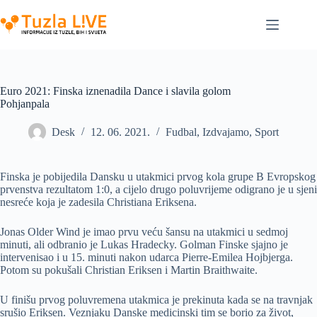
Skip
to
content
Euro 2021: Finska iznenadila Dance i slavila golom
Pohjanpala
Desk
12. 06. 2021.
Fudbal
,
Izdvajamo
,
Sport
Finska je pobijedila Dansku u utakmici prvog kola grupe B Evropskog
prvenstva rezultatom 1:0, a cijelo drugo poluvrijeme odigrano je u sjeni
nesreće koja je zadesila Christiana Eriksena.
Jonas Older Wind je imao prvu veću šansu na utakmici u sedmoj
minuti, ali odbranio je Lukas Hradecky. Golman Finske sjajno je
intervenisao i u 15. minuti nakon udarca Pierre-Emilea Hojbjerga.
Potom su pokušali Christian Eriksen i Martin Braithwaite.
U finišu prvog poluvremena utakmica je prekinuta kada se na travnjak
srušio Eriksen. Veznjaku Danske medicinski tim se borio za život,