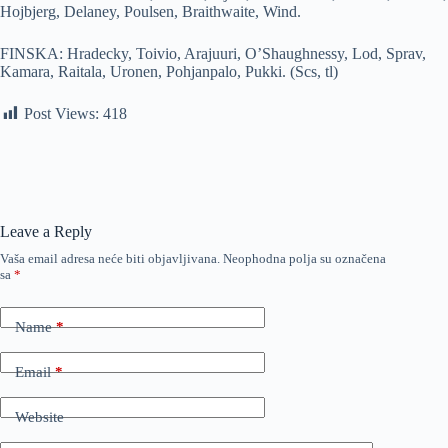
Hojbjerg, Delaney, Poulsen, Braithwaite, Wind.
FINSKA: Hradecky, Toivio, Arajuuri, O’Shaughnessy, Lod, Sprav,
Kamara, Raitala, Uronen, Pohjanpalo, Pukki. (Scs, tl)
Post Views:
418
Leave a Reply
Vaša email adresa neće biti objavljivana.
Neophodna polja su označena
sa
*
Name
*
Email
*
Website