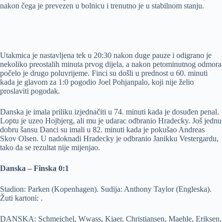
nakon čega je prevezen u bolnicu i trenutno je u stabilnom stanju.
Utakmica je nastavljena tek u 20:30 nakon duge pauze i odigrano je
nekoliko preostalih minuta prvog dijela, a nakon petominutnog odmora
počelo je drugo poluvrijeme. Finci su došli u prednost u 60. minuti
kada je glavom za 1:0 pogodio Joel Pohjanpalo, koji nije želio
proslaviti pogodak.
Danska je imala priliku izjednačiti u 74. minuti kada je dosuđen penal.
Loptu je uzeo Hojbjerg, ali mu je udarac odbranio Hradecky. Još jednu
dobru šansu Danci su imali u 82. minuti kada je pokušao Andreas
Skov Olsen. U nadoknadi Hradecky je odbranio Janikku Vestergardu,
tako da se rezultat nije mijenjao.
Danska – Finska 0:1
Stadion: Parken (Kopenhagen). Sudija: Anthony Taylor (Engleska).
Žuti kartoni: .
DANSKA: Schmeichel, Wwass, Kjaer, Christiansen, Maehle, Eriksen,