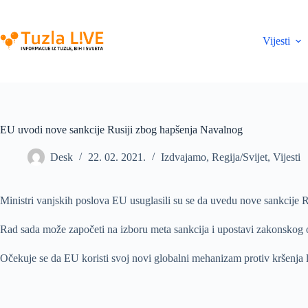
Skip
to
content
Vijesti
EU uvodi nove sankcije Rusiji zbog hapšenja Navalnog
Desk
22. 02. 2021.
Izdvajamo
,
Regija/Svijet
,
Vijesti
Ministri vanjskih poslova EU usuglasili su se da uvedu nove sankcije R
Rad sada može započeti na izboru meta sankcija i upostavi zakonskog o
Očekuje se da EU koristi svoj novi globalni mehanizam protiv kršenja lj