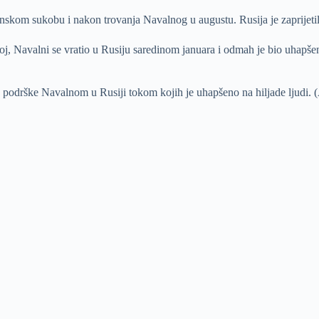
inskom sukobu i nakon trovanja Navalnog u augustu. Rusija je zaprije
oj, Navalni se vratio u Rusiju saredinom januara i odmah je bio uhapš
 podrške Navalnom u Rusiji tokom kojih je uhapšeno na hiljade ljudi. 