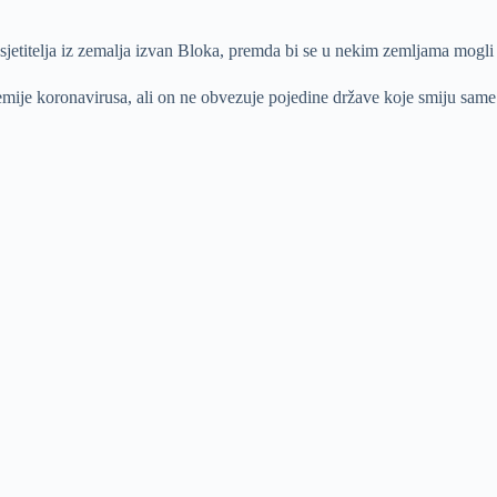
jetitelja iz zemalja izvan Bloka, premda bi se u nekim zemljama mogli tra
je koronavirusa, ali on ne obvezuje pojedine države koje smiju same odr