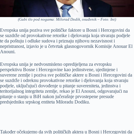
(Gubi tlo pod nogama: Milorad Dodik, osuđenik – Foto: Int)
Evropska unija poziva sve političke faktore u Bosni i Hercegovini da
se suzdrže od provokativne retorike i djelovanja koja stvaraju podjele
te da poštuju i odluke sudova i priznaju njihovu nezavisnost i
nepristranost, izjavio je u četvrtak glasnogovornik Komisije Anouar El
Anouni.
Evropska unija je nedvosmisleno opredijeljena za evropsku
perspektivu Bosne i Hercegovine kao jedinstvene, ujedinjene i
suverene zemlje i poziva sve političke aktere u Bosni i Hercegovini da
se suzdrže i odreknu provokativne retorike i djelovanja koja stvaraju
podjele, uključujući dovođenje u pitanje suvereniteta, jedinstva i
teritorijalnog integriteta zemlje, rekao je El Anouni, odgovarajući na
pitanje o stanju u BiH nakon jučerašnje prvostepene presude
predsjedniku srpskog entiteta Miloradu Dodiku.
Također očekujemo da svih političkih aktera u Bosni i Hercegovini da