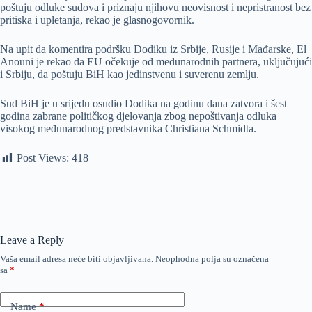
poštuju odluke sudova i priznaju njihovu neovisnost i nepristranost bez
pritiska i upletanja, rekao je glasnogovornik.
Na upit da komentira podršku Dodiku iz Srbije, Rusije i Mađarske, El
Anouni je rekao da EU očekuje od međunarodnih partnera, uključujući
i Srbiju, da poštuju BiH kao jedinstvenu i suverenu zemlju.
Sud BiH je u srijedu osudio Dodika na godinu dana zatvora i šest
godina zabrane političkog djelovanja zbog nepoštivanja odluka
visokog međunarodnog predstavnika Christiana Schmidta.
Post Views:
418
Leave a Reply
Vaša email adresa neće biti objavljivana.
Neophodna polja su označena
sa
*
Name
*