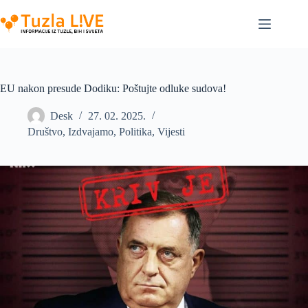
Skip
to
content
EU nakon presude Dodiku: Poštujte odluke sudova!
Desk
27. 02. 2025.
Društvo
,
Izdvajamo
,
Politika
,
Vijesti