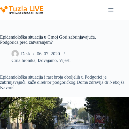
Skip
to
content
Epidemiološka situacija u Crnoj Gori zabrinjavajuća,
Podgorica pred zatvaranjem?
Desk
06. 07. 2020.
Crna hronika
,
Izdvajamo
,
Vijesti
Epidemiološka situacija i rast broja oboljelih u Podgorici je
zabrinjavajući, kaže direktor podgoričkog Doma zdravlja dr Nebojša
Kavarić.