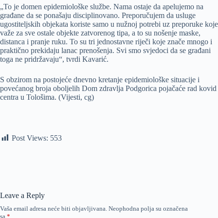
„To je domen epidemiološke službe. Nama ostaje da apelujemo na
građane da se ponašaju disciplinovano. Preporučujem da usluge
ugostiteljskih objekata koriste samo u nužnoj potrebi uz preporuke koje
važe za sve ostale objekte zatvorenog tipa, a to su nošenje maske,
distanca i pranje ruku. To su tri jednostavne riječi koje znače mnogo i
praktično prekidaju lanac prenošenja. Svi smo svjedoci da se građani
toga ne pridržavaju“, tvrdi Kavarić.
S obzirom na postojeće dnevno kretanje epidemiološke situacije i
povećanog broja oboljelih Dom zdravlja Podgorica pojačaće rad kovid
centra u Tološima. (Vijesti, cg)
Post Views:
553
Leave a Reply
Vaša email adresa neće biti objavljivana.
Neophodna polja su označena
sa
*