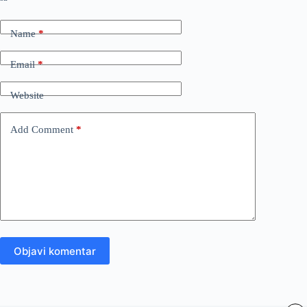
Name
*
Email
*
Website
Add Comment
*
Objavi komentar