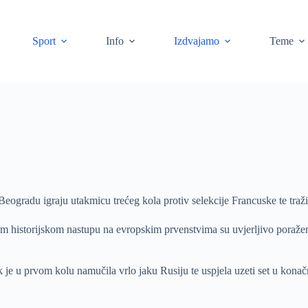
Sport
Info
Izdvajamo
Teme
radu igraju utakmicu trećeg kola protiv selekcije Francuske te traži 
 historijskom nastupu na evropskim prvenstvima su uvjerljivo poražen
 je u prvom kolu namučila vrlo jaku Rusiju te uspjela uzeti set u kona