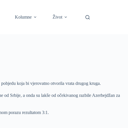
Kolumne
Život
pobjedu koja bi vjerovatno otvorila vrata drugog kruga.
e od Srbije, a onda su lakše od očekivanog razbile Azerbejdžan za
čnom porazu rezultatom 3:1.