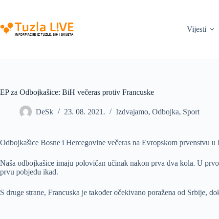
Skip
to
content
Vijesti
EP za Odbojkašice: BiH večeras protiv Francuske
DeSk
23. 08. 2021.
Izdvajamo
,
Odbojka
,
Sport
Odbojkašice Bosne i Hercegovine večeras na Evropskom prvenstvu u Beog
Naša odbojkašice imaju polovičan učinak nakon prva dva kola. U prvom
prvu pobjedu ikad.
S druge strane, Francuska je također očekivano poražena od Srbije, dok