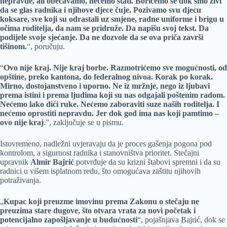
nepravde, ali obećavamo, nećemo stati. Borićemo se dok smo živi
da se glas radnika i njihove djece čuje. Pozivamo svu djecu
koksare, sve koji su odrastali uz smjene, radne uniforme i brigu u
očima roditelja, da nam se pridruže. Da napišu svoj tekst. Da
podijele svoje sjećanje. Da ne dozvole da se ova priča završi
tišinom.
“, poručuju.
“
Ovo nije kraj. Nije kraj borbe. Razmotrićemo sve mogućnosti, od
opštine, preko kantona, do federalnog nivoa. Korak po korak.
Mirno, dostojanstveno i uporno. Ne iz mržnje, nego iz ljubavi
prema istini i prema ljudima koji su nas odgajali poštenim radom.
Nećemo lako dići ruke. Nećemo zaboraviti suze naših roditelja. I
nećemo oprostiti nepravdu. Jer dok god ima nas koji pamtimo –
ovo nije kraj
.”, zaključuje se u pismu.
Istovremeno, nadležni uvjeravaju da je proces gašenja pogona pod
kontrolom, a sigurnost radnika i stanovništva prioritet. Stečajni
upravnik
Almir Bajrić
potvrđuje da su krizni štabovi spremni i da su
radnici u višem isplatnom redu, što omogućava zaštitu njihovih
potraživanja.
„
Kupac koji preuzme imovinu prema Zakonu o stečaju ne
preuzima stare dugove, što otvara vrata za novi početak i
potencijalno zapošljavanje u budućnosti
“, pojašnjava Bajrić, dok se