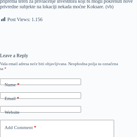
priprema teren za privlačenje investitora koji bi mogli pokrenuti nove
privredne subjekte na lokaciji nekada moćne Koksare. (vb)
Post Views:
1.156
Leave a Reply
Vaša email adresa neće biti objavljivana.
Neophodna polja su označena
sa
*
Name
*
Email
*
Website
Add Comment
*