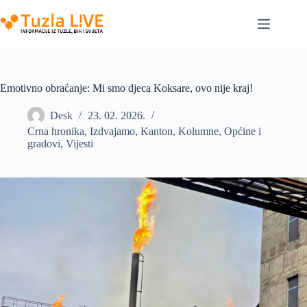
Skip
to
content
Emotivno obraćanje: Mi smo djeca Koksare, ovo nije kraj!
Desk
23. 02. 2026.
Crna hronika
,
Izdvajamo
,
Kanton
,
Kolumne
,
Općine i
gradovi
,
Vijesti