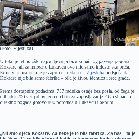
(Foto: Vijesti.ba)
U toku je tehnološki najzahtjevnija faza konačnog gašenja pogona
Koksare, ali za mnoge u Lukavcu ovo nije samo industrijska priča.
Emotivno pismo koje je zaprimila redakcija
Vijesti.ba
podsjeća da
Koksara nije bila samo fabrika – bila je život, identitet i srce grada.
Prema dostupnim podacima, 787 radnika ostaje bez posla, od čega je
njih oko 200 već prijavljeno na biro za zapošljavanje. Ova situacija
direktno pogađa gotovo 800 porodica u Lukavcu i okolini.
„
Mi smo djeca Koksare. Za neke je to bila fabrika. Za nas – to je
bio život. To su bile plate od kojih su kupovane knjige, plaćane