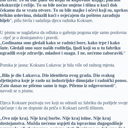
ekskurzije i režije. To su bile noćne smjene i tišina u kući dok
čekamo da se vrata otvore. To su bile majke i očevi koji su, uprkos
teškim uslovima, dolazili kući s osjećajem da pošteno zarađuju
hljeb
“, pišu bivša i sadašnja djeca radnika Koksare.
U pismu se naglašava da odluka o gašenju pogona nije samo poslovna
– riječ je o dostojanstvu i pravdi.
„
Godinama smo gledali kako se radnici bore, kako trpe i kako
šute. Gledali smo suze naših roditelja, ljudi koji su u tu fabriku
ugradili svoje zdravlje, mladost i snagu. I ne, nećemo zaboraviti.
“
Poruka je jasna: Koksara Lukavac je bila više od radnog mjesta.
„
Bila je dio Lukavca. Dio identiteta ovog grada. Dio svakog
djetinjstva koje je raslo uz industrijske dimnjake i radnički ponos.
Zato danas ne pišemo samo iz tuge. Pišemo iz odgovornosti
“,
navodi se u pismu.
Djeca Koksare pozivaju sve koji su odrasli uz fabriku da podijele svoje
sjećanje i da ne dopuste da priča o Koksari završi tišinom.
„
Ovo nije kraj. Nije kraj borbe. Nije kraj istine. Nije kraj
dostojanstva. Možda nećemo uspjeti da ispravimo dugogodišnje