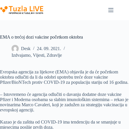
Skip
to
content
EMA o trećoj dozi vakcine početkom oktobra
Desk
24. 09. 2021.
Izdvajamo
,
Vijesti
,
Zdravlje
Evropska agencija za lijekove (EMA) objavila je da će početkom
oktobra odlučiti da li da odobri upotrebu treće doze vakcine
Pfizer/BioNTech protiv COVID-19 za populaciju stariju od 16 godina.
– Istovremeno će agencija odlučiti o davanju dodatne doze vakcine
Pfizer i Moderna osobama sa slabim imunološkim sistemima – rekao je
novinarima Marco Cavaleri, koji je zadužen za strategiju vakcinacija u
evropskoj agenciji.
Kazao je da zaštita od COVID-19 ima tendenciju da se smanjuje u
mjesecima poslije prvih doza.