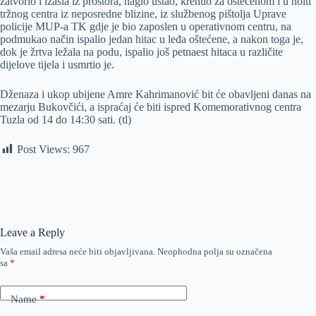
zatvorio i izašla iz prostora, naglo ustao, krenuo za oštećenom i u holu
tržnog centra iz neposredne blizine, iz službenog pištolja Uprave
policije MUP-a TK gdje je bio zaposlen u operativnom centru, na
podmukao način ispalio jedan hitac u leđa oštećene, a nakon toga je,
dok je žrtva ležala na podu, ispalio još petnaest hitaca u različite
dijelove tijela i usmrtio je.
Dženaza i ukop ubijene Amre Kahrimanović bit će obavljeni danas na
mezarju Bukovčići, a ispraćaj će biti ispred Komemorativnog centra
Tuzla od 14 do 14:30 sati. (tl)
Post Views:
967
Leave a Reply
Vaša email adresa neće biti objavljivana.
Neophodna polja su označena
sa
*
Name
*