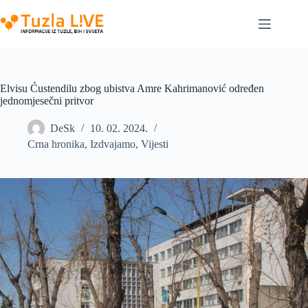
Skip
to
content
Elvisu Ćustendilu zbog ubistva Amre Kahrimanović određen
jednomjesečni pritvor
DeSk
10. 02. 2024.
Crna hronika
,
Izdvajamo
,
Vijesti