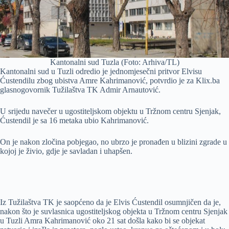
Kantonalni sud Tuzla (Foto: Arhiva/TL)
Kantonalni sud u Tuzli odredio je jednomjesečni pritvor Elvisu
Ćustendilu zbog ubistva Amre Kahrimanović, potvrdio je za Klix.ba
glasnogovornik Tužilaštva TK Admir Arnautović.
U srijedu navečer u ugostiteljskom objektu u Tržnom centru Sjenjak,
Ćustendil je sa 16 metaka ubio Kahrimanović.
On je nakon zločina pobjegao, no ubrzo je pronađen u blizini zgrade u
kojoj je živio, gdje je savladan i uhapšen.
Iz Tužilaštva TK je saopćeno da je Elvis Ćustendil osumnjičen da je,
nakon što je suvlasnica ugostiteljskog objekta u Tržnom centru Sjenjak
u Tuzli Amra Kahrimanović oko 21 sat došla kako bi se objekat