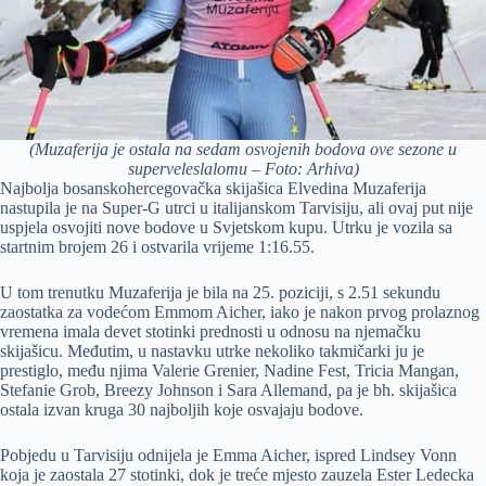
(Muzaferija je ostala na sedam osvojenih bodova ove sezone u
superveleslalomu – Foto: Arhiva)
Najbolja bosanskohercegovačka skijašica Elvedina Muzaferija
nastupila je na Super-G utrci u italijanskom Tarvisiju, ali ovaj put nije
uspjela osvojiti nove bodove u Svjetskom kupu. Utrku je vozila sa
startnim brojem 26 i ostvarila vrijeme 1:16.55.
U tom trenutku Muzaferija je bila na 25. poziciji, s 2.51 sekundu
zaostatka za vodećom Emmom Aicher, iako je nakon prvog prolaznog
vremena imala devet stotinki prednosti u odnosu na njemačku
skijašicu. Međutim, u nastavku utrke nekoliko takmičarki ju je
prestiglo, među njima Valerie Grenier, Nadine Fest, Tricia Mangan,
Stefanie Grob, Breezy Johnson i Sara Allemand, pa je bh. skijašica
ostala izvan kruga 30 najboljih koje osvajaju bodove.
Pobjedu u Tarvisiju odnijela je Emma Aicher, ispred Lindsey Vonn
koja je zaostala 27 stotinki, dok je treće mjesto zauzela Ester Ledecka