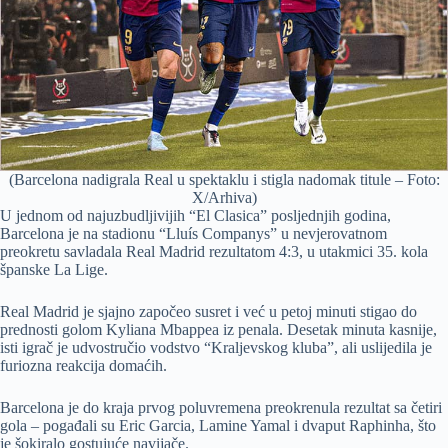
(Barcelona nadigrala Real u spektaklu i stigla nadomak titule – Foto:
X/Arhiva)
U jednom od najuzbudljivijih “El Clasica” posljednjih godina,
Barcelona je na stadionu “Lluís Companys” u nevjerovatnom
preokretu savladala Real Madrid rezultatom 4:3, u utakmici 35. kola
španske La Lige.
Real Madrid je sjajno započeo susret i već u petoj minuti stigao do
prednosti golom Kyliana Mbappea iz penala. Desetak minuta kasnije,
isti igrač je udvostručio vodstvo “Kraljevskog kluba”, ali uslijedila je
furiozna reakcija domaćih.
Barcelona je do kraja prvog poluvremena preokrenula rezultat sa četiri
gola – pogađali su Eric Garcia, Lamine Yamal i dvaput Raphinha, što
je šokiralo gostujuće navijače.