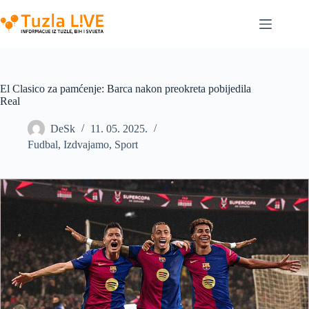
Skip
to
content
El Clasico za pamćenje: Barca nakon preokreta pobijedila
Real
DeSk
11. 05. 2025.
Fudbal
,
Izdvajamo
,
Sport