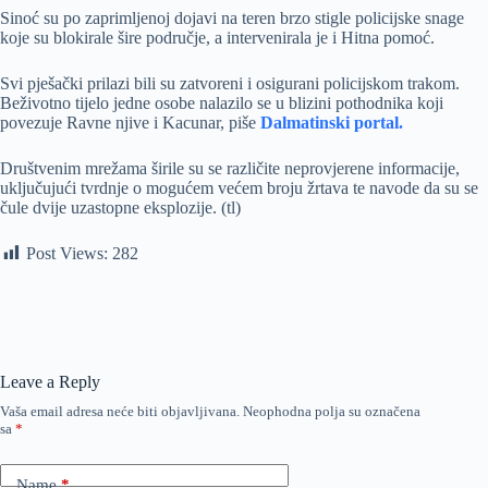
Sinoć su po zaprimljenoj dojavi na teren brzo stigle policijske snage
koje su blokirale šire područje, a intervenirala je i Hitna pomoć.
Svi pješački prilazi bili su zatvoreni i osigurani policijskom trakom.
Beživotno tijelo jedne osobe nalazilo se u blizini pothodnika koji
povezuje Ravne njive i Kacunar, piše
Dalmatinski portal.
Društvenim mrežama širile su se različite neprovjerene informacije,
uključujući tvrdnje o mogućem većem broju žrtava te navode da su se
čule dvije uzastopne eksplozije. (tl)
Post Views:
282
Leave a Reply
Vaša email adresa neće biti objavljivana.
Neophodna polja su označena
sa
*
Name
*