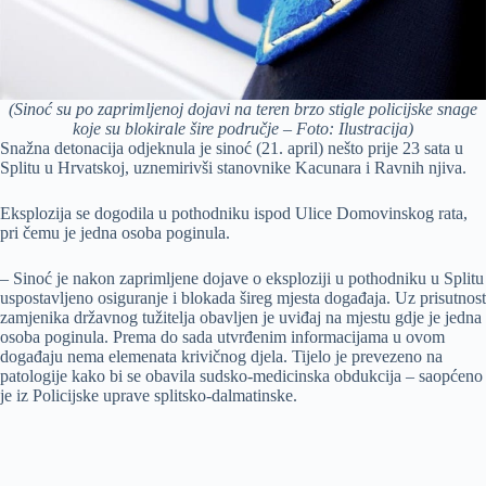
(Sinoć su po zaprimljenoj dojavi na teren brzo stigle policijske snage
koje su blokirale šire područje – Foto: Ilustracija)
Snažna detonacija odjeknula je sinoć (21. april) nešto prije 23 sata u
Splitu u Hrvatskoj, uznemirivši stanovnike Kacunara i Ravnih njiva.
Eksplozija se dogodila u pothodniku ispod Ulice Domovinskog rata,
pri čemu je jedna osoba poginula.
– Sinoć je nakon zaprimljene dojave o eksploziji u pothodniku u Splitu
uspostavljeno osiguranje i blokada šireg mjesta događaja. Uz prisutnost
zamjenika državnog tužitelja obavljen je uviđaj na mjestu gdje je jedna
osoba poginula. Prema do sada utvrđenim informacijama u ovom
događaju nema elemenata krivičnog djela. Tijelo je prevezeno na
patologije kako bi se obavila sudsko-medicinska obdukcija – saopćeno
je iz Policijske uprave splitsko-dalmatinske.