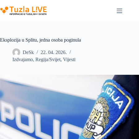
Skip
to
content
Eksplozija u Splitu, jedna osoba poginula
DeSk
22. 04. 2026.
Izdvajamo
,
Regija/Svijet
,
Vijesti