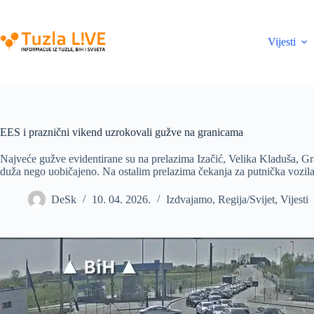
Skip
to
content
Vijesti
EES i praznični vikend uzrokovali gužve na granicama
Najveće gužve evidentirane su na prelazima Izačić, Velika Kladuša, Gr
duža nego uobičajeno. Na ostalim prelazima čekanja za putnička vozila
DeSk
10. 04. 2026.
Izdvajamo
,
Regija/Svijet
,
Vijesti