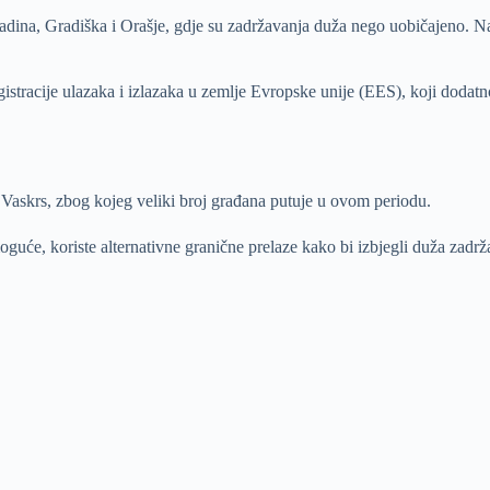
adina, Gradiška i Orašje, gdje su zadržavanja duža nego uobičajeno. Na
tracije ulazaka i izlazaka u zemlje Evropske unije (EES), koji dodatn
ik Vaskrs, zbog kojeg veliki broj građana putuje u ovom periodu.
oguće, koriste alternativne granične prelaze kako bi izbjegli duža zadrž