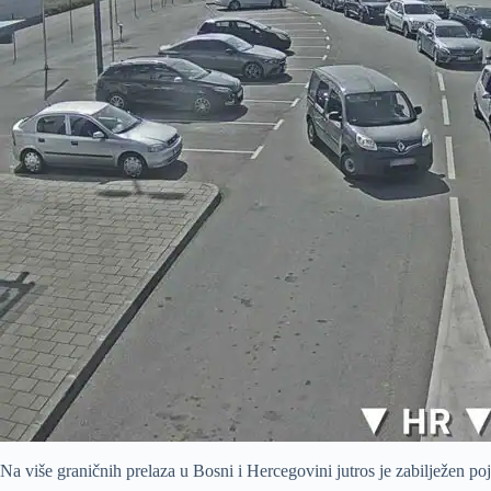
Na više graničnih prelaza u Bosni i Hercegovini jutros je zabilježen poj