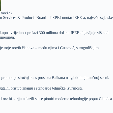
 mreže)
ation Services & Products Board – PSPB) unutar IEEE-a, najveće svjetske
kupna vrijednost prelazi 300 miliona dolara. IEEE objavljuje više od
enjeringa.
o je troje novih članova – među njima i Čustović, s trogodišnjim
 promocije stručnjaka s prostora Balkana na globalnoj naučnoj sceni.
alni pristup znanju i standarde tehničke izvrsnosti.
 kroz historiju nalazili su se pioniri moderne tehnologije poput Claudea