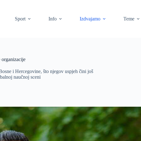
Sport
Info
Izdvajamo
Teme
 organizacije
osne i Hercegovine, što njegov uspjeh čini još
obalnoj naučnoj sceni