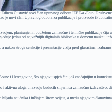
k Edhem Čustović novi član upravnog odbora IEEE-a -Foto: Društvene
 postao je novi član Upravnog odbora za publikacije i proizvode (Public
zvojem, planiranjem i budžetom za naučne i tehničke publikacije čija u
osjeduje jednu od najvažnijih digitalnih biblioteka u domenu nauke i inž
a, a nakon stroge selekcije i prezentacije vizija pred glasačima, izabran
osne i Hercegovine, što njegov uspjeh čini još značajnijim u kontekstu
i aktivna uloga u razvoju budućih smjernica za naučno izdavaštvo, digit
ne hiljada naučnika i inžinjera širom svijeta, a među njegovim članovima