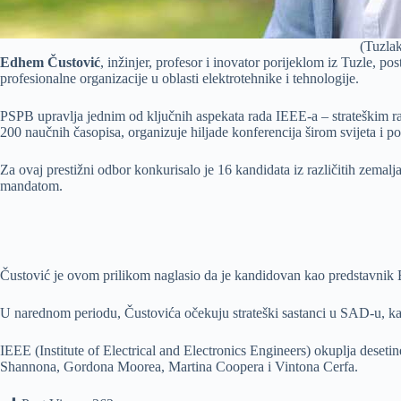
(Tuzla
Edhem Čustović
, inžinjer, profesor i inovator porijeklom iz Tuzle,
profesionalne organizacije u oblasti elektrotehnike i tehnologije.
PSPB upravlja jednim od ključnih aspekata rada IEEE-a – strateškim ra
200 naučnih časopisa, organizuje hiljade konferencija širom svijeta i p
Za ovaj prestižni odbor konkurisalo je 16 kandidata iz različitih zemalj
mandatom.
Čustović je ovom prilikom naglasio da je kandidovan kao predstavnik B
U narednom periodu, Čustovića očekuju strateški sastanci u SAD-u, kao 
IEEE (Institute of Electrical and Electronics Engineers) okuplja deseti
Shannona, Gordona Moorea, Martina Coopera i Vintona Cerfa.