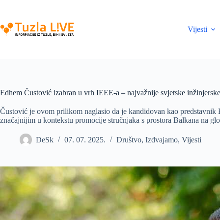
Skip
to
content
Vijesti
Edhem Čustović izabran u vrh IEEE-a – najvažnije svjetske inžinjerske
Čustović je ovom prilikom naglasio da je kandidovan kao predstavnik B
značajnijim u kontekstu promocije stručnjaka s prostora Balkana na gl
DeSk
07. 07. 2025.
Društvo
,
Izdvajamo
,
Vijesti