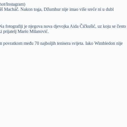
hot/Instagram)
omáš Macháč. Nakon toga, Džumhur nije imao više sreće ni u dubl
Na fotografiji je njegova nova djevojka Aida Čičkušić, uz koju se često
i prijatelj Mario Milanović.
vim povratkom među 70 najboljih tenisera svijeta. Iako Wimbledon nije