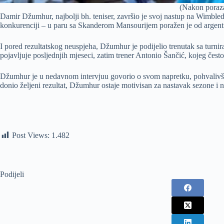
(Nakon poraza
Damir Džumhur, najbolji bh. teniser, završio je svoj nastup na Wimble
konkurenciji – u paru sa Skanderom Mansourijem poražen je od arge
I pored rezultatskog neuspjeha, Džumhur je podijelio trenutak sa turnir
pojavljuje posljednjih mjeseci, zatim trener Antonio Šančić, kojeg često
Džumhur je u nedavnom intervjuu govorio o svom napretku, pohvalivši i t
donio željeni rezultat, Džumhur ostaje motivisan za nastavak sezone i 
Post Views:
1.482
Podijeli