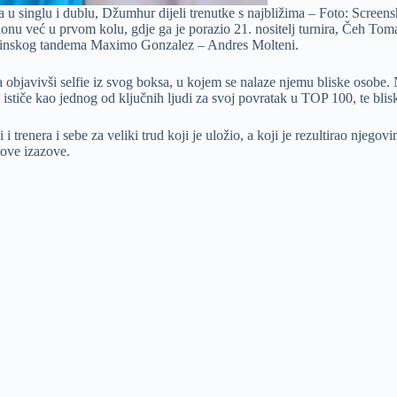
 u singlu i dublu, Džumhur dijeli trenutke s najbližima – Foto: Screens
donu već u prvom kolu, gdje ga je porazio 21. nositelj turnira, Čeh T
ntinskog tandema Maximo Gonzalez – Andres Molteni.
a objavivši selfie iz svog boksa, u kojem se nalaze njemu bliske osobe. 
 ističe kao jednog od ključnih ljudi za svoj povratak u TOP 100, te blisk
renera i sebe za veliki trud koji je uložio, a koji je rezultirao njego
nove izazove.