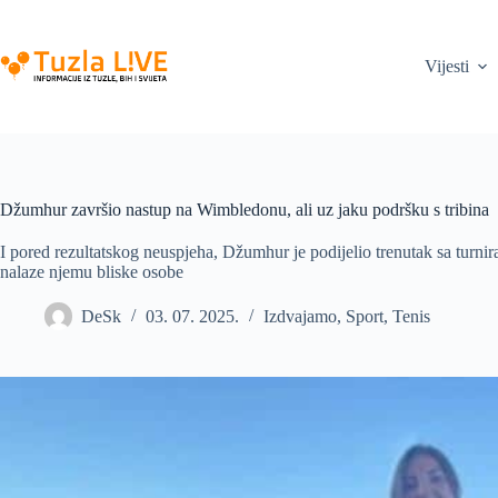
Skip
to
content
Vijesti
Džumhur završio nastup na Wimbledonu, ali uz jaku podršku s tribina
I pored rezultatskog neuspjeha, Džumhur je podijelio trenutak sa turnira
nalaze njemu bliske osobe
DeSk
03. 07. 2025.
Izdvajamo
,
Sport
,
Tenis