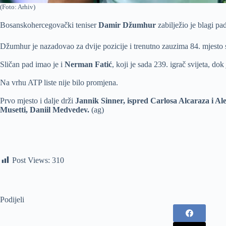
(Foto: Arhiv)
Bosanskohercegovački teniser
Damir Džumhur
zabilježio je blagi pad
Džumhur je nazadovao za dvije pozicije i trenutno zauzima 84. mjesto
Sličan pad imao je i
Nerman Fatić
, koji je sada 239. igrač svijeta, dok
Na vrhu ATP liste nije bilo promjena.
Prvo mjesto i dalje drži
Jannik Sinner, ispred Carlosa Alcaraza i A
Musetti, Daniil Medvedev.
(ag)
Post Views:
310
Podijeli