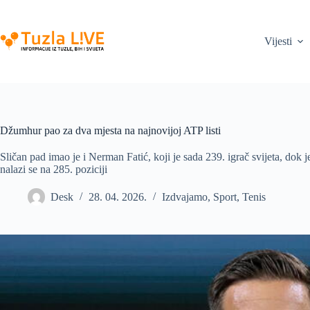
Skip
to
content
Vijesti
Džumhur pao za dva mjesta na najnovijoj ATP listi
Sličan pad imao je i Nerman Fatić, koji je sada 239. igrač svijeta, dok 
nalazi se na 285. poziciji
Desk
28. 04. 2026.
Izdvajamo
,
Sport
,
Tenis