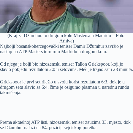
(Kraj za Džumhura u drugom kolu Mastersa u Madridu – Foto:
Arhiva)
Najbolji bosanskohercegovački teniser Damir Džumhur završio je
nastup na ATP Masters turniru u Madridu u drugom kolu.
Od njega je bolji bio nizozemski teniser Tallon Griekspoor, koji je
slavio pobjedu rezultatom 2:0 u setovima. Meč je trajao sat i 28 minuta.
Griekspoor je prvi set riješio u svoju korist rezultatom 6:3, dok je u
drugom setu slavio sa 6:4, čime je osigurao plasman u narednu rundu
takmičenja.
Prema aktuelnoj ATP listi, nizozemski teniser zauzima 33. mjesto, dok
se Džumhur nalazi na 84. poziciji svjetskog poretka.