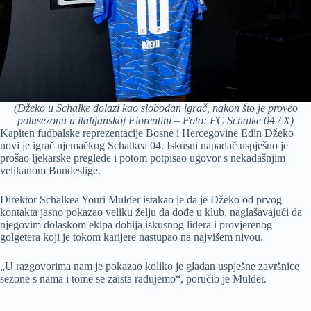
(Džeko u Schalke dolazi kao slobodan igrač, nakon što je proveo
polusezonu u italijanskoj Fiorentini – Foto: FC Schalke 04 / X)
Kapiten fudbalske reprezentacije Bosne i Hercegovine Edin Džeko
novi je igrač njemačkog Schalkea 04. Iskusni napadač uspješno je
prošao ljekarske preglede i potom potpisao ugovor s nekadašnjim
velikanom Bundeslige.
Direktor Schalkea Youri Mulder istakao je da je Džeko od prvog
kontakta jasno pokazao veliku želju da dođe u klub, naglašavajući da
njegovim dolaskom ekipa dobija iskusnog lidera i provjerenog
golgetera koji je tokom karijere nastupao na najvišem nivou.
„U razgovorima nam je pokazao koliko je gladan uspješne završnice
sezone s nama i tome se zaista radujemo“, poručio je Mulder.