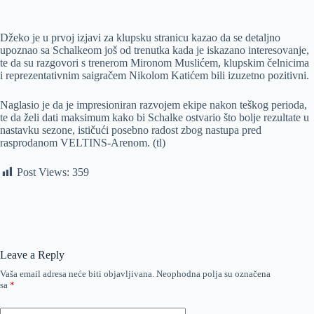
Džeko je u prvoj izjavi za klupsku stranicu kazao da se detaljno
upoznao sa Schalkeom još od trenutka kada je iskazano interesovanje,
te da su razgovori s trenerom Mironom Muslićem, klupskim čelnicima
i reprezentativnim saigračem Nikolom Katićem bili izuzetno pozitivni.
Naglasio je da je impresioniran razvojem ekipe nakon teškog perioda,
te da želi dati maksimum kako bi Schalke ostvario što bolje rezultate u
nastavku sezone, ističući posebno radost zbog nastupa pred
rasprodanom VELTINS-Arenom. (tl)
Post Views:
359
Leave a Reply
Vaša email adresa neće biti objavljivana.
Neophodna polja su označena
sa
*