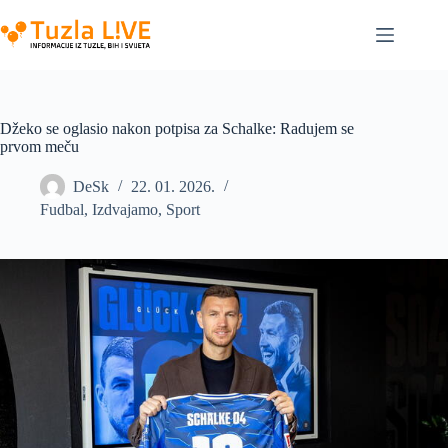
Skip
to
content
Džeko se oglasio nakon potpisa za Schalke: Radujem se
prvom meču
DeSk
22. 01. 2026.
Fudbal
,
Izdvajamo
,
Sport