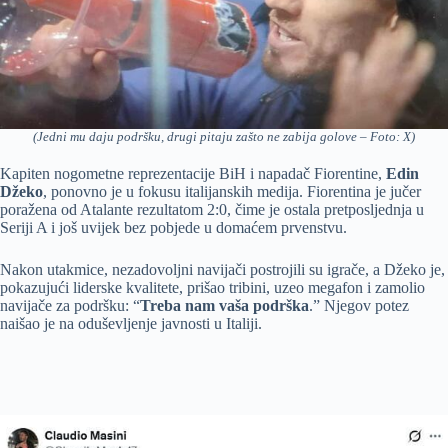
(Jedni mu daju podršku, drugi pitaju zašto ne zabija golove – Foto: X)
Kapiten nogometne reprezentacije BiH i napadač Fiorentine,
Edin
Džeko
, ponovno je u fokusu italijanskih medija. Fiorentina je jučer
poražena od Atalante rezultatom 2:0, čime je ostala pretposljednja u
Seriji A i još uvijek bez pobjede u domaćem prvenstvu.
Nakon utakmice, nezadovoljni navijači postrojili su igrače, a Džeko je,
pokazujući liderske kvalitete, prišao tribini, uzeo megafon i zamolio
navijače za podršku: “
Treba nam vaša podrška
.” Njegov potez
naišao je na oduševljenje javnosti u Italiji.