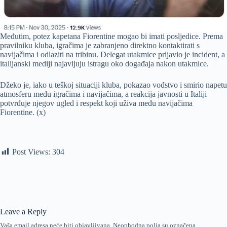
Međutim, potez kapetana Fiorentine mogao bi imati posljedice. Prema
pravilniku kluba, igračima je zabranjeno direktno kontaktirati s
navijačima i odlaziti na tribinu. Delegat utakmice prijavio je incident, a
italijanski mediji najavljuju istragu oko događaja nakon utakmice.
Džeko je, iako u teškoj situaciji kluba, pokazao vođstvo i smirio napetu
atmosferu među igračima i navijačima, a reakcija javnosti u Italiji
potvrđuje njegov ugled i respekt koji uživa među navijačima
Fiorentine. (x)
Post Views:
304
Leave a Reply
Vaša email adresa neće biti objavljivana.
Neophodna polja su označena