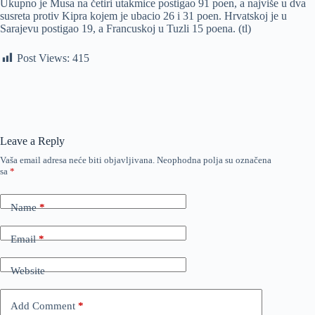
Ukupno je Musa na četiri utakmice postigao 91 poen, a najviše u dva
susreta protiv Kipra kojem je ubacio 26 i 31 poen. Hrvatskoj je u
Sarajevu postigao 19, a Francuskoj u Tuzli 15 poena. (tl)
Post Views:
415
Leave a Reply
Vaša email adresa neće biti objavljivana.
Neophodna polja su označena
sa
*
Name
*
Email
*
Website
Add Comment
*