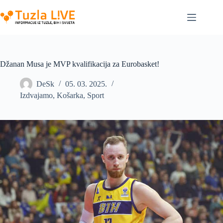
Skip
to
content
Džanan Musa je MVP kvalifikacija za Eurobasket!
DeSk
05. 03. 2025.
Izdvajamo
,
Košarka
,
Sport