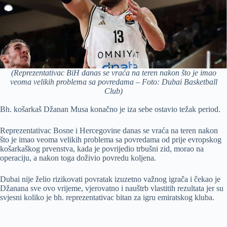
(Reprezentativac BiH danas se vraća na teren nakon što je imao
veoma velikih problema sa povredama – Foto: Dubai Basketball
Club)
Bh. košarkaš Džanan Musa konačno je iza sebe ostavio težak period.
Reprezentativac Bosne i Hercegovine danas se vraća na teren nakon
što je imao veoma velikih problema sa povredama od prije evropskog
košarkaškog prvenstva, kada je povrijedio trbušni zid, morao na
operaciju, a nakon toga doživio povredu koljena.
Dubai nije želio rizikovati povratak izuzetno važnog igrača i čekao je
Džanana sve ovo vrijeme, vjerovatno i nauštrb vlastitih rezultata jer su
svjesni koliko je bh. reprezentativac bitan za igru emiratskog kluba.