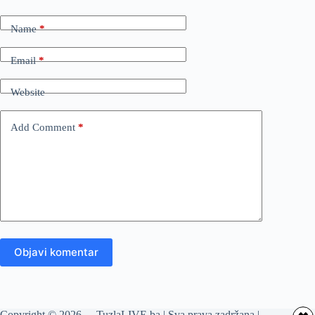
Name
*
Email
*
Website
Add Comment
*
Objavi komentar
Copyright © 2026 - TuzlaLIVE.ba | Sva prava zadržana |