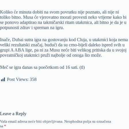
Koliko će minuta dobiti na svom povratku nije poznato, ali nije ni
toliko bitno. Musa će vjerovatno morati provesti neko vrijeme kako bi
se ponovo adaptirao na takmičarski ritam utakmica, ali bitno je da je u
potpunosti zdrav i spreman na igru.
Inače, Dubai sutra igra na gostovanju kod Cluja, u utakmici koja nema
veliki rezultatski značaj, budući da su crno-bijeli daleko ispred svih u
grupi A ABA lige, pa ni za Musu neće biti velikog pritiska da u svojoj
povratničkoj utakmici pruži najbolje od onoga što može.
Meč se igra danas sa poečetkom od 16 sati. (tl)
Post Views:
358
Leave a Reply
Vaša email adresa neće biti objavljivana.
Neophodna polja su označena
sa
*