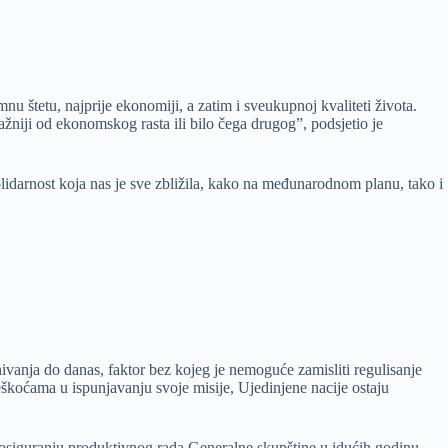
nu štetu, najprije ekonomiji, a zatim i sveukupnoj kvaliteti života.
važniji od ekonomskog rasta ili bilo čega drugog”, podsjetio je
olidarnost koja nas je sve zbližila, kako na međunarodnom planu, tako i
nivanja do danas, faktor bez kojeg je nemoguće zamisliti regulisanje
eškoćama u ispunjavanju svoje misije, Ujedinjene nacije ostaju
 osiguranju produktivnog rada Generalne skupštine u idućih godinu