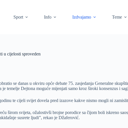
Sport
Info
Izdvajamo
Teme
 u cijelosti sproveden
ratio se danas u okviru opće debate 75. zasjedanja Generalne skupštine
e da je temelje Dejtona moguće mijenjati samo kroz široki konsenzus i s
dinu te cijeli svijet dovela pred izazove kakve nismo mogli ni zamisliti
sreću širom svijeta, ožalostivši brojne porodice sa čijom boli iskreno sa
kidašnje susrete ljudi”, rekao je Džaferović.