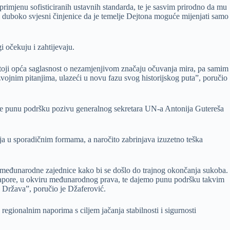
primjenu sofisticiranih ustavnih standarda, te je sasvim prirodno da mu
lji duboko svjesni činjenice da je temelje Dejtona moguće mijenjati samo
 očekuju i zahtijevaju.
ostoji opća saglasnost o nezamjenjivom značaju očuvanja mira, pa samim
ojnim pitanjima, ulazeći u novu fazu svog historijskog puta”, poručio
aje punu podršku pozivu generalnog sekretara UN-a Antonija Gutereša
vlja u sporadičnim formama, a naročito zabrinjava izuzetno teška
la međunarodne zajednice kako bi se došlo do trajnog okončanja sukoba.
 napore, u okviru međunarodnog prava, te dajemo punu podršku takvim
 Država”, poručio je Džaferović.
egionalnim naporima s ciljem jačanja stabilnosti i sigurnosti