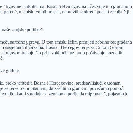
e i trgovine narkoticima. Bosna i Hercegovina učestvuje u regionalnim
moć, u smislu vojnih misija, napravili zaokret i postali zemlja čiji
 naše vanjske politike”.
e međunarodnog prava. U tom smislu želim prenijeti zabrinutost građana
a svim susjednim državama. Bosna i Hercegovina je sa Crnom Gorom
 ugovori trebaju što prije zaključiti uz puno poštivanje poznatih,
ć.
ove godine.
e, preko teritorija Bosne i Hercegovine, predstavljajući ogroman
koje se bave ovim pitanjem, da zaštitimo granicu i povećamo pomoć
e unije, kao i saradnja sa zemljama porijekla migranata”, pojasnio je