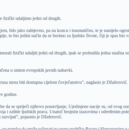
e fizički udaljimo jedni od drugih.
em, bilo jako zahtjevno, pa na koncu i traumatično, te je nanijelo ogrom
ije, to bio jedini način da se borimo za ljudske živote, čiji je spas bio 
orali fizički udaljiti jedni od drugih, ipak se probudila jedna snažna s
učena u sistem evropskih javnih nabavki.
usa mora biti dostupna cijelom čovječanstvu”, naglasio je Džaferović.
ve godine.
be da se spriječi njihovo ponavljanje, Ujedinjene nacije su, od svog os
voja i zaštite ljudskih prava. Unatoč brojnim izazovima i određenim pot
razvijati”, pojasnio je Džaferović.
ne, uz poruku da može računati na punu podršku Bosne i Hercegovine u