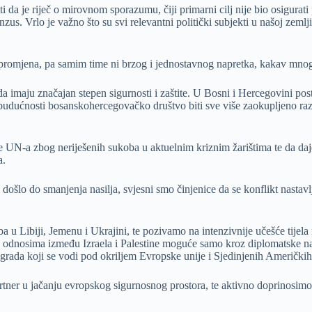
da je riječ o mirovnom sporazumu, čiji primarni cilj nije bio osigurati 
zus. Vrlo je važno što su svi relevantni politički subjekti u našoj zem
h promjena, pa samim time ni brzog i jednostavnog napretka, kakav mnogi
da imaju značajan stepen sigurnosti i zaštite. U Bosni i Hercegovini p
udućnosti bosanskohercegovačko društvo biti sve više zaokupljeno razv
ne UN-a zbog neriješenih sukoba u aktuelnim kriznim žarištima te da d
a.
u došlo do smanjenja nasilja, svjesni smo činjenice da se konflikt nasta
a u Libiji, Jemenu i Ukrajini, te pozivamo na intenzivnije učešće tije
ti u odnosima između Izraela i Palestine moguće samo kroz diplomatske
rada koji se vodi pod okriljem Evropske unije i Sjedinjenih Američkih
tner u jačanju evropskog sigurnosnog prostora, te aktivno doprinosimo r