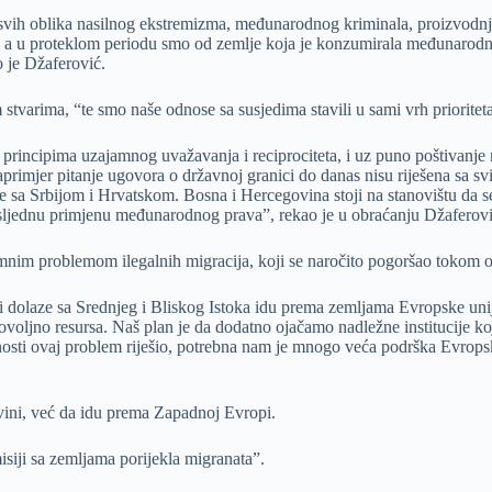
, svih oblika nasilnog ekstremizma, međunarodnog kriminala, proizvodnj
a u proteklom periodu smo od zemlje koja je konzumirala međunarodnu po
o je Džaferović.
tvarima, “te smo naše odnose sa susjedima stavili u sami vrh prioriteta
na principima uzajamnog uvažavanja i reciprociteta, i uz puno poštivanj
naprimjer pitanje ugovora o državnoj granici do danas nisu riješena s
a Srbijom i Hrvatskom. Bosna i Hercegovina stoji na stanovištu da se ti
sljednu primjenu međunarodnog prava”, rekao je u obraćanju Džaferovi
omnim problemom ilegalnih migracija, koji se naročito pogoršao tokom 
ji dolaze sa Srednjeg i Bliskog Istoka idu prema zemljama Evropske unij
dovoljno resursa. Naš plan je da dodatno ojačamo nadležne institucije 
unosti ovaj problem riješio, potrebna nam je mnogo veća podrška Evropsk
vini, već da idu prema Zapadnoj Evropi.
isiji sa zemljama porijekla migranata”.