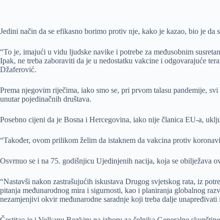
Jedini način da se efikasno borimo protiv nje, kako je kazao, bio je da s
“To je, imajući u vidu ljudske navike i potrebe za međusobnim susretanj
Ipak, ne treba zaboraviti da je u nedostatku vakcine i odgovarajuće terap
Džaferović.
Prema njegovim riječima, iako smo se, pri prvom talasu pandemije, svi m
unutar pojedinačnih društava.
Posebno cijeni da je Bosna i Hercegovina, iako nije članica EU-a, uklj
“Također, ovom prilikom želim da istaknem da vakcina protiv koronavir
Osvrnuo se i na 75. godišnjicu Ujedinjenih nacija, koja se obilježava o
“Nastavši nakon zastrašujućih iskustava Drugog svjetskog rata, iz potre
pitanja međunarodnog mira i sigurnosti, kao i planiranja globalnog raz
nezamjenjivi okvir međunarodne saradnje koji treba dalje unapređivati i 
Čestitao je i Volkanu Bozkiru na izboru za čelnika Generalne skupšti