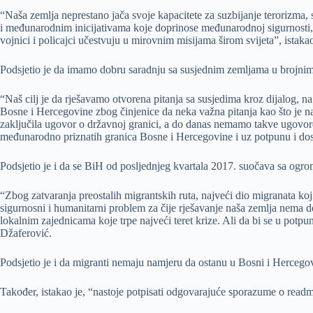
“Naša zemlja neprestano jača svoje kapacitete za suzbijanje terorizma
i međunarodnim inicijativama koje doprinose međunarodnoj sigurnosti, 
vojnici i policajci učestvuju u mirovnim misijama širom svijeta”, istaka
Podsjetio je da imamo dobru saradnju sa susjednim zemljama u brojnim s
“Naš cilj je da rješavamo otvorena pitanja sa susjedima kroz dijalog, 
Bosne i Hercegovine zbog činjenice da neka važna pitanja kao što je 
zaključila ugovor o državnoj granici, a do danas nemamo takve ugovore s
međunarodno priznatih granica Bosne i Hercegovine i uz potpunu i do
Podsjetio je i da se BiH od posljednjeg kvartala 2017. suočava sa ogr
“Zbog zatvaranja preostalih migrantskih ruta, najveći dio migranata ko
sigurnosni i humanitarni problem za čije rješavanje naša zemlja nema 
lokalnim zajednicama koje trpe najveći teret krize. Ali da bi se u potp
Džaferović.
Podsjetio je i da migranti nemaju namjeru da ostanu u Bosni i Hercego
Također, istakao je, “nastoje potpisati odgovarajuće sporazume o readm