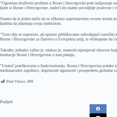
“Ogroman društveni problem u Bosni i Hercegovini jeste iseljavanje na
ljude iz Bosne i Hercegovine, nudeći im znatno povoljnije poslovne i s
Smatra da je jedini način da se efikasno suprotstavimo ovome trendu jest
ljudima da planiraju svoju budućnost.
“Tom cilju se usporeno, ali uporno približavamo zahvaljujući naročito 
Bosne i Hercegovine za članstvo u Evropskoj uniji, te očekujemo da će na
Također, jednako važno je, istakao je, nastaviti ispunjavati obaveze k
institucije Bosne i Hercegovine o tom pitanju.
“Unatoč poteškoćama u funkcionisanju, Bosna i Hercegovina polako napre
međunarodne zajednice, doprinositi sigurnosti i prosperitetu globalne z
Post Views:
499
Podijeli