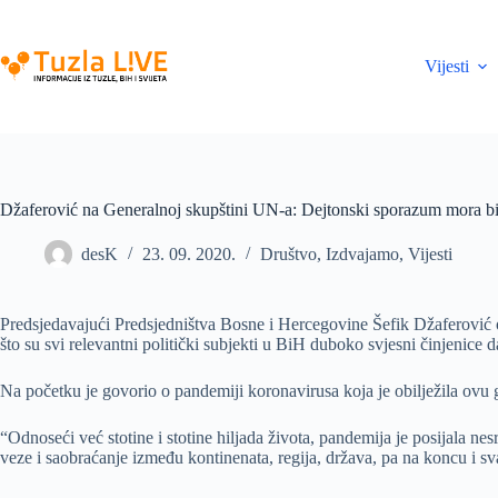
Skip
to
content
Vijesti
Džaferović na Generalnoj skupštini UN-a: Dejtonski sporazum mora biti
desK
23. 09. 2020.
Društvo
,
Izdvajamo
,
Vijesti
Predsjedavajući Predsjedništva Bosne i Hercegovine Šefik Džaferović ob
što su svi relevantni politički subjekti u BiH duboko svjesni činjenic
Na početku je govorio o pandemiji koronavirusa koja je obilježila ovu go
“Odnoseći već stotine i stotine hiljada života, pandemija je posijala ne
veze i saobraćanje između kontinenata, regija, država, pa na koncu i sva