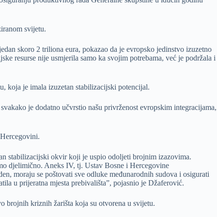
ziranom svijetu.
edan skoro 2 triliona eura, pokazao da je evropsko jedinstvo izuzetno
jske resurse nije usmjerila samo ka svojim potrebama, već je podržala i
oja je imala izuzetan stabilizacijski potencijal.
svakako je dodatno učvrstio našu privrženost evropskim integracijama,
 Hercegovini.
 stabilizacijski okvir koji je uspio odoljeti brojnim izazovima.
mo djelimično. Aneks IV, tj. Ustav Bosne i Hercegovine
eden, moraju se poštovati sve odluke međunarodnih sudova i osigurati
a u prijeratna mjesta prebivališta”, pojasnio je Džaferović.
 brojnih kriznih žarišta koja su otvorena u svijetu.