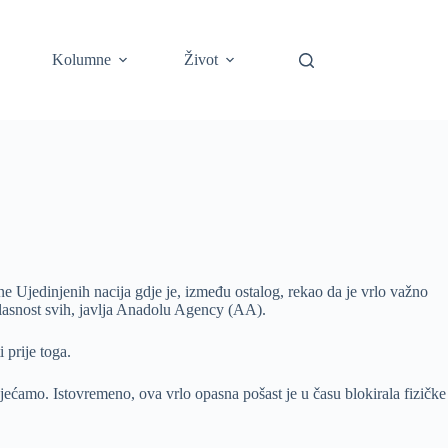
Kolumne
Život
 Ujedinjenih nacija gdje je, između ostalog, rekao da je vrlo važno
aglasnost svih, javlja Anadolu Agency (AA).
 prije toga.
osjećamo. Istovremeno, ova vrlo opasna pošast je u času blokirala fizičke