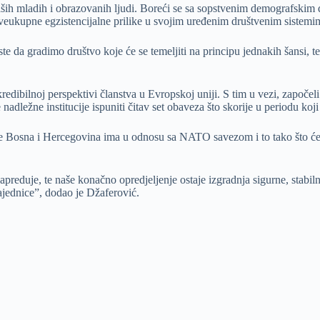
ših mladih i obrazovanih ljudi. Boreći se sa sopstvenim demografskim 
veukupne egzistencijalne prilike u svojim uređenim društvenim sistemim
e da gradimo društvo koje će se temeljiti na principu jednakih šansi, te
kredibilnoj perspektivi članstva u Evropskoj uniji. S tim u vezi, započ
dležne institucije ispuniti čitav set obaveza što skorije u periodu koji 
oje Bosna i Hercegovina ima u odnosu sa NATO savezom i to tako što će 
duje, te naše konačno opredjeljenje ostaje izgradnja sigurne, stabilne
ajednice”, dodao je Džaferović.