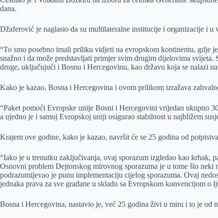
dana.
Džaferović je naglasio da su multilateralne institucije i organizacije 
“To smo posebno imali priliku vidjeti na evropskom kontinentu, gdje j
snažno i da može predstavljati primjer svim drugim dijelovima svijeta. 
druge, uključujući i Bosnu i Hercegovinu, kao državu koja se nalazi na 
Kako je kazao, Bosna i Hercegovina i ovom prilikom izražava zahvalnost
“Paket pomoći Evropske unije Bosni i Hercegovini vrijedan ukupno 300
a ujedno je i samoj Evropskoj uniji osigurao stabilnost u najbližem sus
Krajem ove godine, kako je kazao, navršit će se 25 godina od potpisiv
“Iako je u trenutku zaključivanja, ovaj sporazum izgledao kao krhak, pa
Osnovni problem Dejtonskog mirovnog sporazuma je u tome što neki nje
podrazumijevao je punu implementaciju cijelog sporazuma. Ovaj nedosta
jednaka prava za sve građane u skladu sa Evropskom konvencijom o ljud
Bosna i Hercegovina, nastavio je, već 25 godina živi u miru i to je od n