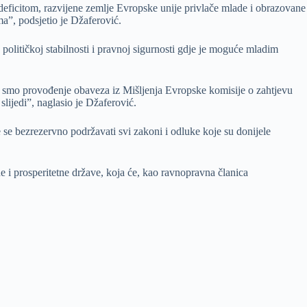
deficitom, razvijene zemlje Evropske unije privlače mlade i obrazovane
a”, podsjetio je Džaferović.
 političkoj stabilnosti i pravnoj sigurnosti gdje je moguće mladim
eli smo provođenje obaveza iz Mišljenja Evropske komisije o zahtjevu
slijedi”, naglasio je Džaferović.
se bezrezervno podržavati svi zakoni i odluke koje su donijele
 i prosperitetne države, koja će, kao ravnopravna članica