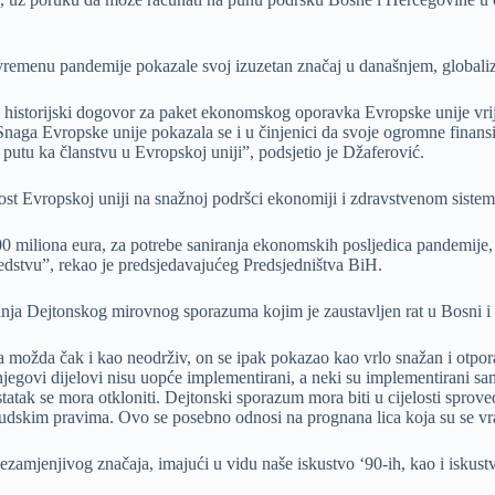
i u vremenu pandemije pokazale svoj izuzetan značaj u današnjem, globali
e historijski dogovor za paket ekonomskog oporavka Evropske unije vrij
Snaga Evropske unije pokazala se i u činjenici da svoje ogromne finansi
putu ka članstvu u Evropskoj uniji”, podsjetio je Džaferović.
 Evropskoj uniji na snažnoj podršci ekonomiji i zdravstvenom sistemu, k
 miliona eura, za potrebe saniranja ekonomskih posljedica pandemije, 
jedstvu”, rekao je predsjedavajućeg Predsjedništva BiH.
anja Dejtonskog mirovnog sporazuma kojim je zaustavljen rat u Bosni i
 možda čak i kao neodrživ, on se ipak pokazao kao vrlo snažan i otporan
govi dijelovi nisu uopće implementirani, a neki su implementirani sa
tak se mora otkloniti. Dejtonski sporazum mora biti u cijelosti sprov
skim pravima. Ovo se posebno odnosi na prognana lica koja su se vratil
ezamjenjivog značaja, imajući u vidu naše iskustvo ‘90-ih, kao i iskustvo