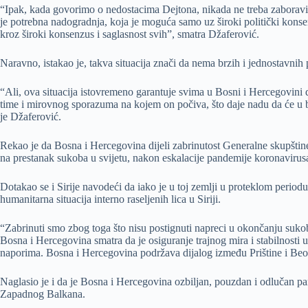
“Ipak, kada govorimo o nedostacima Dejtona, nikada ne treba zaboraviti 
je potrebna nadogradnja, koja je moguća samo uz široki politički konsen
kroz široki konsenzus i saglasnost svih”, smatra Džaferović.
Naravno, istakao je, takva situacija znači da nema brzih i jednostavni
“Ali, ova situacija istovremeno garantuje svima u Bosni i Hercegovini 
time i mirovnog sporazuma na kojem on počiva, što daje nadu da će u b
je Džaferović.
Rekao je da Bosna i Hercegovina dijeli zabrinutost Generalne skupšti
na prestanak sukoba u svijetu, nakon eskalacije pandemije koronavirus
Dotakao se i Sirije navodeći da iako je u toj zemlji u proteklom period
humanitarna situacija interno raseljenih lica u Siriji.
“Zabrinuti smo zbog toga što nisu postignuti napreci u okončanju sukob
Bosna i Hercegovina smatra da je osiguranje trajnog mira i stabilnos
naporima. Bosna i Hercegovina podržava dijalog između Prištine i Beog
Naglasio je i da je Bosna i Hercegovina ozbiljan, pouzdan i odlučan par
Zapadnog Balkana.