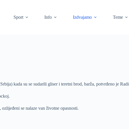
Sport
Info
Izdvajamo
Teme
bija) kada su se sudarili gliser i teretni brod, barža, potvrđeno je Radio
ockoj.
ozlijeđeni se nalaze van životne opasnosti.