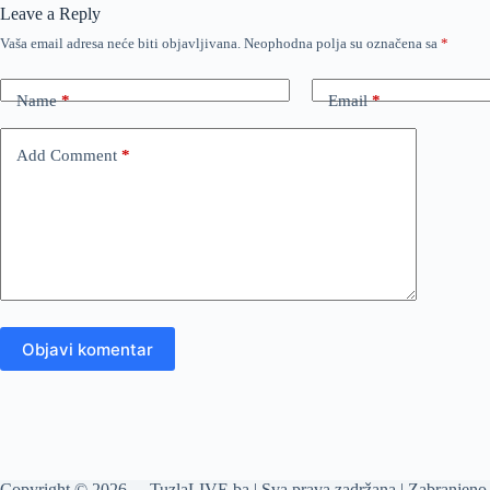
Leave a Reply
Vaša email adresa neće biti objavljivana.
Neophodna polja su označena sa
*
Name
*
Email
*
Add Comment
*
Objavi komentar
Copyright © 2026 - TuzlaLIVE.ba | Sva prava zadržana | Zabranjeno 