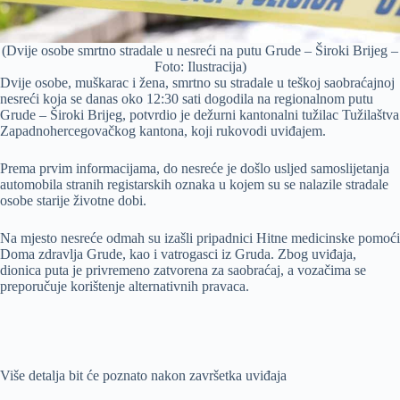
(Dvije osobe smrtno stradale u nesreći na putu Grude – Široki Brijeg –
Foto: Ilustracija)
Dvije osobe, muškarac i žena, smrtno su stradale u teškoj saobraćajnoj
nesreći koja se danas oko 12:30 sati dogodila na regionalnom putu
Grude – Široki Brijeg, potvrdio je dežurni kantonalni tužilac Tužilaštva
Zapadnohercegovačkog kantona, koji rukovodi uviđajem.
Prema prvim informacijama, do nesreće je došlo usljed samoslijetanja
automobila stranih registarskih oznaka u kojem su se nalazile stradale
osobe starije životne dobi.
Na mjesto nesreće odmah su izašli pripadnici Hitne medicinske pomoći
Doma zdravlja Grude, kao i vatrogasci iz Gruda. Zbog uviđaja,
dionica puta je privremeno zatvorena za saobraćaj, a vozačima se
preporučuje korištenje alternativnih pravaca.
Više detalja bit će poznato nakon završetka uviđaja