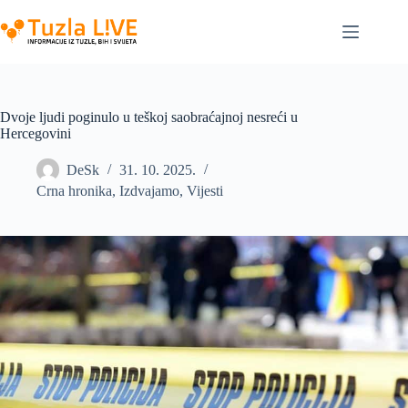
Skip
to
content
Dvoje ljudi poginulo u teškoj saobraćajnoj nesreći u
Hercegovini
DeSk
31. 10. 2025.
Crna hronika
,
Izdvajamo
,
Vijesti