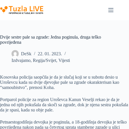
Skip
to
content
Dvije sestre pale sa zgrade: Jedna poginula, druga teško
povrijeđena
DeSk
22. 01. 2023.
Izdvajamo
,
Regija/Svijet
,
Vijesti
Kosovska policija saopćila je da je slučaj koji se u subotu desio u
Uroševcu kada su dvije djevojke pale sa zgrade okarakterisan kao
“samoubistvo”, prenosi Koha.
Portparol policije za region Uroševca Kanun Veselji rekao je da je
jedna od njih pokušala da skoči sa zgrade, dok je njena sestra pokušala
da je spasi, kada su obje pale.
Petnaestogodišnja devojka je poginula, a 18-godišnja devojka je teško
povrijeđena nakon pada sa četvrtog sprata stambene zgrade u ulici