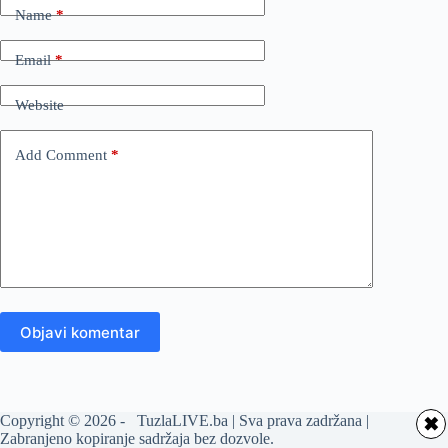
Name
*
Email
*
Website
Add Comment
*
Objavi komentar
Copyright © 2026 - TuzlaLIVE.ba | Sva prava zadržana |
✖
Zabranjeno kopiranje sadržaja bez dozvole.