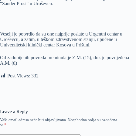
“Sander Prosi” u Uroševcu.
Veselji je potvrdio da su one najprije poslate u Urgentni centar u
Uroševcu, a zatim, u teškom zdravstvenom stanju, upućene u
Univerzitetski klinički centar Kosova u Prištini.
Od zadobijenih povreda preminula je Z.M. (15), dok je povrijeđena
A.M. (tl)
Post Views:
332
Leave a Reply
Vaša email adresa neće biti objavljivana.
Neophodna polja su označena
sa
*