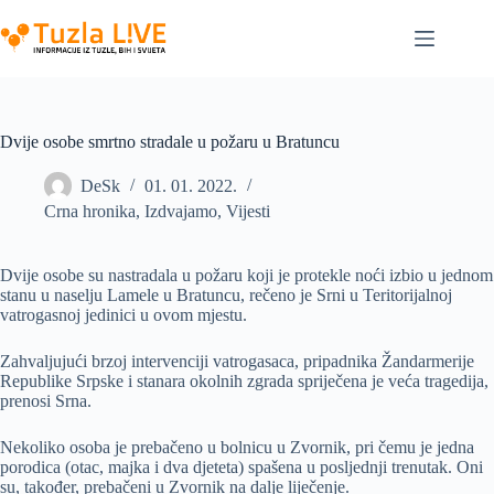
Skip
to
content
Dvije osobe smrtno stradale u požaru u Bratuncu
DeSk
01. 01. 2022.
Crna hronika
,
Izdvajamo
,
Vijesti
Dvije osobe su nastradala u požaru koji je protekle noći izbio u jednom
stanu u naselju Lamele u Bratuncu, rečeno je Srni u Teritorijalnoj
vatrogasnoj jedinici u ovom mjestu.
Zahvaljujući brzoj intervenciji vatrogasaca, pripadnika Žandarmerije
Republike Srpske i stanara okolnih zgrada spriječena je veća tragedija,
prenosi Srna.
Nekoliko osoba je prebačeno u bolnicu u Zvornik, pri čemu je jedna
porodica (otac, majka i dva djeteta) spašena u posljednji trenutak. Oni
su, također, prebačeni u Zvornik na dalje liječenje.