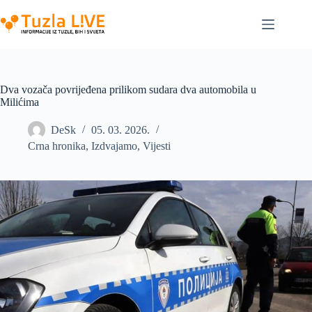
Skip
to
content
Dva vozača povrijeđena prilikom sudara dva automobila u
Milićima
DeSk
05. 03. 2026.
Crna hronika
,
Izdvajamo
,
Vijesti