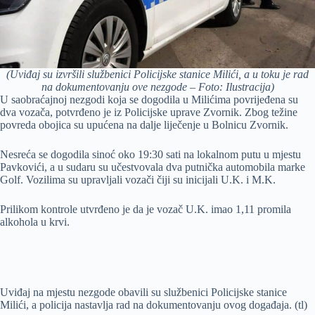
(Uviđaj su izvršili službenici Policijske stanice Milići, a u toku je rad
na dokumentovanju ove nezgode – Foto: Ilustracija)
U saobraćajnoj nezgodi koja se dogodila u Milićima povrijeđena su
dva vozača, potvrđeno je iz Policijske uprave Zvornik. Zbog težine
povreda obojica su upućena na dalje liječenje u Bolnicu Zvornik.
Nesreća se dogodila sinoć oko 19:30 sati na lokalnom putu u mjestu
Pavkovići, a u sudaru su učestvovala dva putnička automobila marke
Golf. Vozilima su upravljali vozači čiji su inicijali U.K. i M.K.
Prilikom kontrole utvrđeno je da je vozač U.K. imao 1,11 promila
alkohola u krvi.
Uviđaj na mjestu nezgode obavili su službenici Policijske stanice
Milići, a policija nastavlja rad na dokumentovanju ovog događaja. (tl)