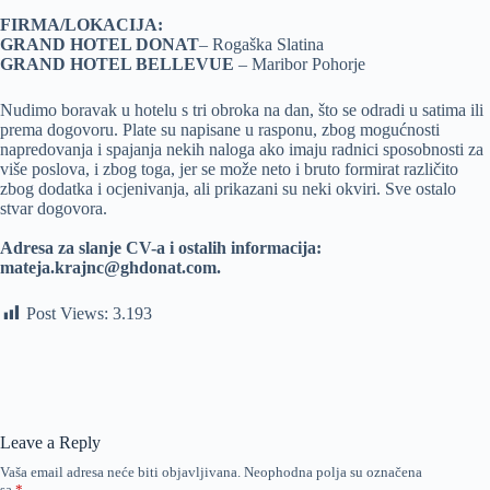
FIRMA/LOKACIJA:
GRAND HOTEL DONAT
– Rogaška Slatina
GRAND HOTEL BELLEVUE
– Maribor Pohorje
Nudimo boravak u hotelu s tri obroka na dan, što se odradi u satima ili
prema dogovoru. Plate su napisane u rasponu, zbog mogućnosti
napredovanja i spajanja nekih naloga ako imaju radnici sposobnosti za
više poslova, i zbog toga, jer se može neto i bruto formirat različito
zbog dodatka i ocjenivanja, ali prikazani su neki okviri. Sve ostalo
stvar dogovora.
Adresa za slanje CV-a i ostalih informacija:
mateja.krajnc@ghdonat.com.
Post Views:
3.193
Leave a Reply
Vaša email adresa neće biti objavljivana.
Neophodna polja su označena
sa
*