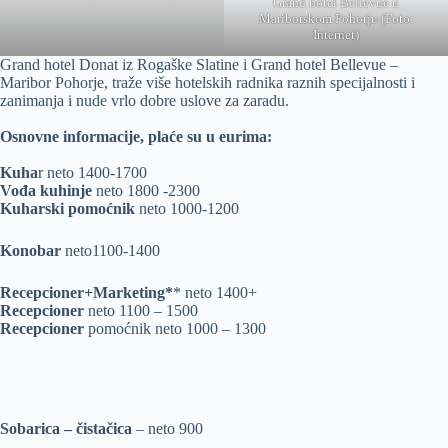
Grand hotel Bellevue u
Mariborskom Pohorju (Foto:
Internet)
Grand hotel Donat iz Rogaške Slatine i Grand hotel Bellevue –
Maribor Pohorje, traže više hotelskih radnika raznih specijalnosti i
zanimanja i nude vrlo dobre uslove za zaradu.
Osnovne informacije, plaće su u eurima:
Kuha
r neto 1400-1700
Vođa kuhinje
neto 1800 -2300
Kuharski pomoćnik
neto 1000-1200
Konobar
neto1100-1400
Recepcioner+Marketing*
* neto 1400+
Recepcioner
neto 1100 – 1500
Recepcioner
pomoćnik neto 1000 – 1300
Sobarica – čistačica
– neto 900