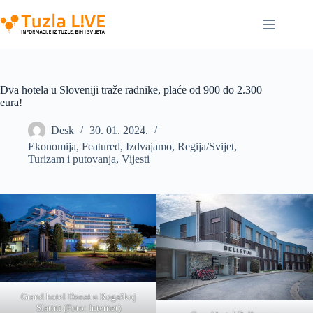
Skip
to
content
Dva hotela u Sloveniji traže radnike, plaće od 900 do 2.300
eura!
Desk
30. 01. 2024.
Ekonomija
,
Featured
,
Izdvajamo
,
Regija/Svijet
,
Turizam i putovanja
,
Vijesti
Grand hotel Donat u Rogaškoj
Slatini (Foto: Internet)