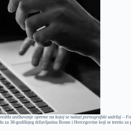
aredila uništavanje opreme na kojoj se nalazi pornografski sadržaj – Fot
u za 38-godišnjeg državljanina Bosne i Hercegovine koji se teretio za 