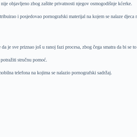
g nije objavljeno zbog zaštite privatnosti njegov osmogodišnje kćerke.
stribuirao i posjedovao pornografski materijal na kojem se nalaze djeca
da je sve priznao još u ranoj fazi procesa, zbog čega smatra da bi se to 
potražiti stručnu pomoć.
mobilna telefona na kojima se nalazio pornografski sadržaj.