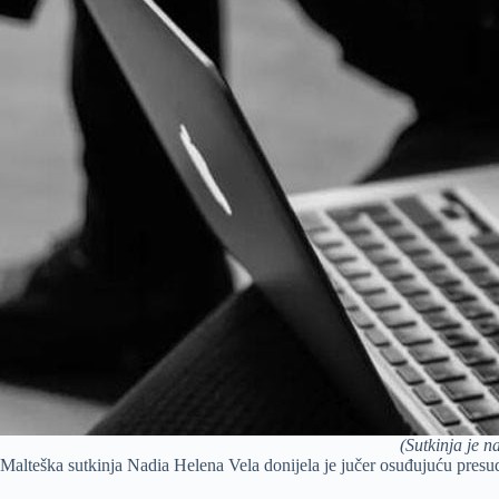
(Sutkinja je n
Malteška sutkinja Nadia Helena Vela donijela je jučer osuđujuću presud