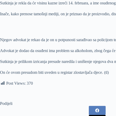
Sutkinja je rekla da će visinu kazne izreći 14. februara, a ime osuđeno
Inače, kako prenose tamošnji mediji, on je priznao da je proizvodio, di
Njegov advokat je rekao da je on u potpunosti sarađivao sa policijom te 
Advokat je dodao da osuđeni ima problem sa alkoholom, zbog čega će 
Sutkinja je prilikom izricanja presude naredila i uništenje njegova dva 
On će ovom presudom biti uveden u registar zlostavljača djece. (tl)
Post Views:
370
Podijeli