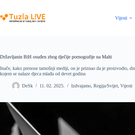
Skip
to
content
Vijesti
Državljanin BiH osuđen zbog dječije pornografije na Malti
Inače, kako prenose tamošnji mediji, on je priznao da je proizvodio, dis
kojem se nalaze djeca mlađa od devet godina
DeSk
11. 02. 2025.
Izdvajamo
,
Regija/Svijet
,
Vijesti