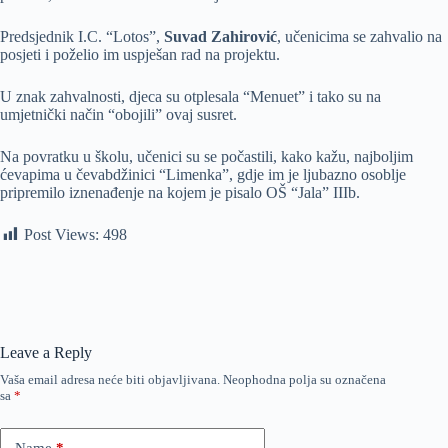
Predsjednik I.C. “Lotos”,
Suvad Zahirović
, učenicima se zahvalio na
posjeti i poželio im uspješan rad na projektu.
U znak zahvalnosti, djeca su otplesala “Menuet” i tako su na
umjetnički način “obojili” ovaj susret.
Na povratku u školu, učenici su se počastili, kako kažu, najboljim
ćevapima u čevabdžinici “Limenka”, gdje im je ljubazno osoblje
pripremilo iznenađenje na kojem je pisalo OŠ “Jala” IIIb.
Post Views:
498
Leave a Reply
Vaša email adresa neće biti objavljivana.
Neophodna polja su označena
sa
*
Name
*