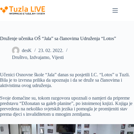
Skip
to
content
Druženje učenika OŠ “Jala” sa članovima Udruženja “Lotos”
desK
23. 02. 2022.
Društvo
,
Izdvajamo
,
Vijesti
Učenici Osnovne škole “Jala” danas su posjetili I.C. “Lotos” u Tuzli.
Bila je to izvrsna prilika da upoznaju i da se druže sa članovima i
aktivistima ovog udruženja.
Svoje domaćine su, tokom razgovora upoznali o namjeri da pripreme
predstavu “Džonatan sa galeb planine”, po istoimenoj knjizi. Knjiga je
prevedena na nekoliko svjetskih jezika i pomogla je promijeniti stav
prema djeci s invaliditetom u mnogim zemljama.