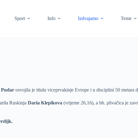
Sport
Info
Izdvajamo
Teme
 Pudar
osvojila je titulu viceprvakinje Evrope i u disciplini 50 metara d
arila Ruskinja
Daria
Klepikova
(vrijeme 26,16), a bh. plivačica je za
rdijk.