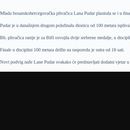
Mlada bosanskohercegovačka plivačica Lana Pudar plasirala se i u fin
Pudar je u današnjem drugom polufinalu dionicu od 100 metara ispliva
Bh. plivačica ranije je za BiH osvojila dvije srebrene medalje, u discip
Finale u disciplini 100 metara delfin na rasporedu je sutra od 18 sati.
Novi podvig naše Lane Pudar svakako će predstavljati dodatni vjetar u 