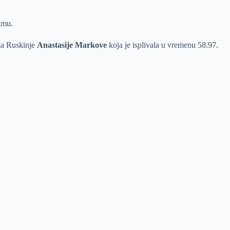
imu.
iza Ruskinje
Anastasije Markove
koja je isplivala u vremenu 58.97.