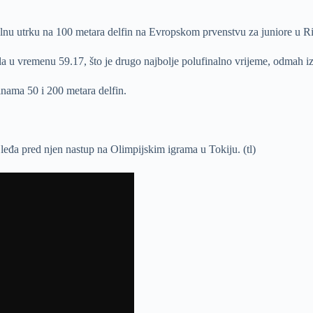
alnu utrku na 100 metara delfin na Evropskom prvenstvu za juniore u R
la u vremenu 59.17, što je drugo najbolje polufinalno vrijeme, odmah 
linama 50 i 200 metara delfin.
leđa pred njen nastup na Olimpijskim igrama u Tokiju. (tl)