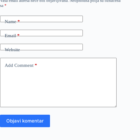
Vaša email adresa neće biti objavljivana.
Neophodna polja su označena
sa
*
Name
*
Email
*
Website
Add Comment
*
Objavi komentar