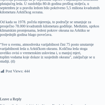
plutajućeg leda. U razdoblju 80-ih godina prošlog stoljeća, u
septembru je u pravilu ledom bilo pokriveno 5,5 miliona kvadratnih
kilometara Arktičkog oceana.
Od kada su 1978. počela mjerenja, to područje se smanjuje za
prosječno 78.000 kvadratnih kilometara godišnje. Međutim, uprkos
klimatskim promjenama, ledeni pokrov okeana na Arktiku se
posljednjih godina blago povećava.
“Sve u svemu, atmosferska varijabilnost čini 75 posto unutarnje
varijabilnosti leda u Arktičkom okeanu. Količina leda stoga
uveliko ovisi o vremenskim uslovima i, u manjoj mjeri,
toplim vodama koje dolaze iz susjednih okeana”, zaključuje se u
studiji. (tl)
Post Views:
444
Leave a Reply