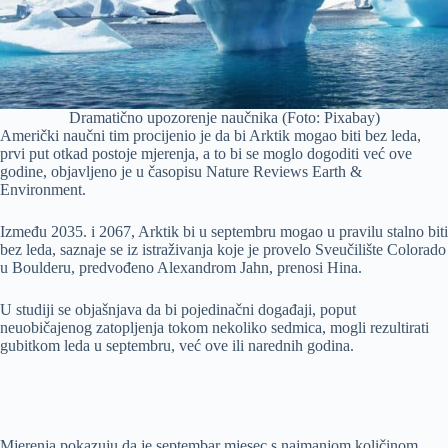
Dramatično upozorenje naučnika (Foto: Pixabay)
Američki naučni tim procijenio je da bi Arktik mogao biti bez leda,
prvi put otkad postoje mjerenja, a to bi se moglo dogoditi već ove
godine, objavljeno je u časopisu Nature Reviews Earth &
Environment.
Između 2035. i 2067, Arktik bi u septembru mogao u pravilu stalno biti
bez leda, saznaje se iz istraživanja koje je provelo Sveučilište Colorado
u Boulderu, predvođeno Alexandrom Jahn, prenosi Hina.
U studiji se objašnjava da bi pojedinačni događaji, poput
neuobičajenog zatopljenja tokom nekoliko sedmica, mogli rezultirati
gubitkom leda u septembru, već ove ili narednih godina.
Mjerenja pokazuju da je septembar mjesec s najmanjom količinom