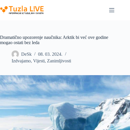
Skip
to
content
Dramatično upozorenje naučnika: Arktik bi već ove godine
mogao ostati bez leda
DeSk
08. 03. 2024.
Izdvajamo
,
Vijesti
,
Zanimljivosti