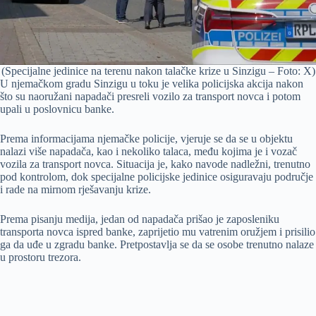
(Specijalne jedinice na terenu nakon talačke krize u Sinzigu – Foto: X)
U njemačkom gradu Sinzigu u toku je velika policijska akcija nakon
što su naoružani napadači presreli vozilo za transport novca i potom
upali u poslovnicu banke.
Prema informacijama njemačke policije, vjeruje se da se u objektu
nalazi više napadača, kao i nekoliko talaca, među kojima je i vozač
vozila za transport novca. Situacija je, kako navode nadležni, trenutno
pod kontrolom, dok specijalne policijske jedinice osiguravaju područje
i rade na mirnom rješavanju krize.
Prema pisanju medija, jedan od napadača prišao je zaposleniku
transporta novca ispred banke, zaprijetio mu vatrenim oružjem i prisilio
ga da uđe u zgradu banke. Pretpostavlja se da se osobe trenutno nalaze
u prostoru trezora.