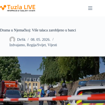
Skip
to
content
Drama u Njemačkoj: Više talaca zarobljeno u banci
DeSk
08. 05. 2026.
Izdvajamo
,
Regija/Svijet
,
Vijesti