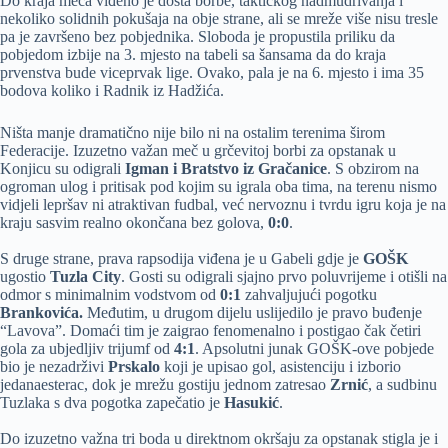
Do kraja meča viđeno je dosta borbe, taktičkog nadmudrivanja i
nekoliko solidnih pokušaja na obje strane, ali se mreže više nisu tresle
pa je završeno bez pobjednika. Sloboda je propustila priliku da
pobjedom izbije na 3. mjesto na tabeli sa šansama da do kraja
prvenstva bude viceprvak lige. Ovako, pala je na 6. mjesto i ima 35
bodova koliko i Radnik iz Hadžića.
Ništa manje dramatično nije bilo ni na ostalim terenima širom
Federacije. Izuzetno važan meč u grčevitoj borbi za opstanak u
Konjicu su odigrali
Igman i Bratstvo iz Gračanice
. S obzirom na
ogroman ulog i pritisak pod kojim su igrala oba tima, na terenu nismo
vidjeli lepršav ni atraktivan fudbal, već nervoznu i tvrdu igru koja je na
kraju sasvim realno okončana bez golova,
0:0
.
S druge strane, prava rapsodija viđena je u Gabeli gdje je
GOŠK
ugostio
Tuzla City
. Gosti su odigrali sjajno prvo poluvrijeme i otišli na
odmor s minimalnim vodstvom od
0:1
zahvaljujući pogotku
Brankovića.
Međutim, u drugom dijelu uslijedilo je pravo buđenje
“Lavova”. Domaći tim je zaigrao fenomenalno i postigao čak četiri
gola za ubjedljiv trijumf od
4:1
. Apsolutni junak GOŠK-ove pobjede
bio je nezadrživi
Prskalo
koji je upisao gol, asistenciju i izborio
jedanaesterac, dok je mrežu gostiju jednom zatresao
Zrnić
, a sudbinu
Tuzlaka s dva pogotka zapečatio je
Hasukić
.
Do izuzetno važna tri boda u direktnom okršaju za opstanak stigla je i