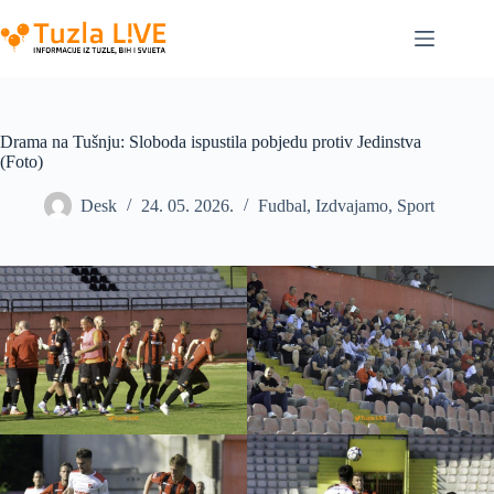
Skip
to
content
Drama na Tušnju: Sloboda ispustila pobjedu protiv Jedinstva
(Foto)
Desk
24. 05. 2026.
Fudbal
,
Izdvajamo
,
Sport