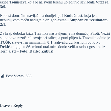
ekipa
Tomislava
koja je na svom terenu ubjedljivo savladala
Vitez sa
3:0
.
Radost domaćim navijačima donijela je i
Budućnost
, koja je u
uzbudljivom meču nadigrala drugoplasiranu
Stupčanicu rezultatom
2:1
.
Za kraj, duboka kriza Travnika nastavljena je na domaćoj Piroti. Veziri
su ponovo razočarali svoje pristalice, a puni plijen iz Travnika odnio je
TOŠK
slavivši sa minimalnih
0:1
, zahvaljujući kasnom pogotku
Đekića
koji je u 86. minuti utakmice donio veliku radost gostima iz
Tešnja.
(tl – Foto: Darko Zabuš)
Post Views:
633
Leave a Reply