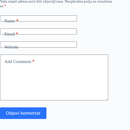
Vaša email adresa neće biti objavljivana.
Neophodna polja su označena
sa
*
Name
*
Email
*
Website
Add Comment
*
Objavi komentar