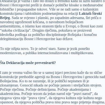
Deklaracija je važna i zato što dolazi u trenutku kada su lažni narativi o
Bosni i Hercegovini prešli iz domaće političke kloake u međunarodne
lobističke i propagandne tokove. Više se ne radi samo o kafanskim
konstrukcijama i tabloidnim podmetanjima na relaciji
Laktaši-Široki
Brijeg
. Sada se svjesno i planski, po zapadnim adresama, širi priča o
navodnoj ugroženosti kršćana, o navodnom bošnjačkom
antisemitizmu, o islamu kao stranom tijelu u Evropi, o Bosni kao zoni
“sukoba civilizacija”. Drugim riječima, pokušava se proizvesti
ideološka podloga za političko discipliniranje Bošnjaka i konačnu
delegitimizaciju Bosne i Hercegovine kao države.
To nije nišpta novo. To je odveć staro. Samo je jezik ponešto
modernizovan, a publika internacionalizovana i multiplikovana.
Šta Deklaracija može prevenirarti?
I zato je veoma važno što se u samoj izjavi precizno kaže da su slične
konstrukcije prethodile agresiji na Bosnu i Hercegovinu i genocidu nad
Bošnjacima. Ko to ne razumije, ili je politički nepismen ili je
zlonamjeran. Genocid nikada ne počinje jamom i streljačkim strojem.
Počinje riječima. Počinje definicijama. Počinje akademijama i
akademicima. Počinje tezom da jedan narod nije “pravi narod”, da
njegova vjera nije “prava vjera”, da njegova kultura nije kultura nego
opasnost, da njegova politička prava nisu prava nego prijetnja drugima.