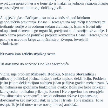
ovog čina upravo i jeste u tome što je makar na jednom važnom pitanju
uspostavljen minimum zajedničkog jezika.
A taj jezik glasi: Bošnjaci nisu meta za odstrel pod krinkom
geopolitičkih previranja. Bosna i Hercegovina nije ničiji laboratorij za
testiranje teorije o navodnom sudaru civilizacija. Islam u Bosni nije
okupacioni element nego organski, povijesni dio historije ove zemlje. I
niko nema pravo da političke projekte komadanja Bosne i Hercegovine
pakuje u navodnu brigu za hrišćanstvo, Evropu, Jevreje ili
sekularizam.
Nervoza kao refleks srpskog sveta
Tu dolazimo do nervoze Dodika i Stevandića.
Vidite, nije problem
Miloradu Dodiku
,
Nenadu Stevandiću
i
njihovoj političkoj posluzi to što je neko napisao deklaraciju. Problem
je što je tom deklaracijom razbijen jedan pažljivo građen mehanizam. A
taj mehanizam godinama funkcioniše ovako: Bošnjake treba prikazati
kao vjersku, radikalnu prijetnju, Bosnu i Hercegovinu kao neuspjelu
“muslimansku tvorevinu”, a svaku odbranu države i građanskog
dostojanstva kao navodni atak na Srbe i Hrvate. To je matrica. To je
recept. To je isti otrov u sve novoj i novoj ambalaži.