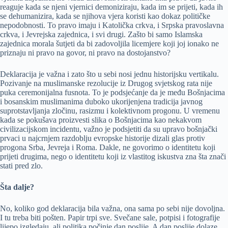
reaguje kada se njeni vjernici demoniziraju, kada im se prijeti, kada ih
se dehumanizira, kada se njihova vjera koristi kao dokaz političke
nepodobnosti. To pravo imaju i Katolička crkva, i Srpska pravoslavna
crkva, i Jevrejska zajednica, i svi drugi. Zašto bi samo Islamska
zajednica morala šutjeti da bi zadovoljila licemjere koji joj ionako ne
priznaju ni pravo na govor, ni pravo na dostojanstvo?
Deklaracija je važna i zato što u sebi nosi jednu historijsku vertikalu.
Pozivanje na muslimanske rezolucije iz Drugog svjetskog rata nije
puka ceremonijalna fusnota. To je podsjećanje da je među Bošnjacima
i bosanskim muslimanima duboko ukorijenjena tradicija javnog
suprotstavljanja zločinu, rasizmu i kolektivnom progonu. U vremenu
kada se pokušava proizvesti slika o Bošnjacima kao nekakvom
civilizacijskom incidentu, važno je podsjetiti da su upravo bošnjački
prvaci u najcrnjem razdoblju evropske historije dizali glas protiv
progona Srba, Jevreja i Roma. Dakle, ne govorimo o identitetu koji
prijeti drugima, nego o identitetu koji iz vlastitog iskustva zna šta znači
stati pred zlo.
Šta dalje?
No, koliko god deklaracija bila važna, ona sama po sebi nije dovoljna.
I tu treba biti pošten. Papir trpi sve. Svečane sale, potpisi i fotografije
lijepo izgledaju, ali politika počinje dan poslije. A dan poslije dolaze