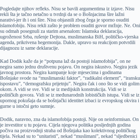
Pogledajte njihov refleks. Nisu se bavili argumentima iz izjave. Nisu
rekli šta je tačno netačno u tvrdnji da se o Bošnjacima šire lažni
narativi-jer ih i oni šire. Nisu objasnili zbog čega je sporno osuditi
islamofobiju. Nisu rekli zašto je problem osuditi govor mržnje. Ne. Oni
su odmah posegnuli za starim arsenalom: Islamska deklaracija,
ugroženost Srba, rušenje Dejtona, muslimanska BiH, političko-vjerska
agenda, prikrivena hegemonija. Dakle, upravo su reakcijom potvrdili
dijagnozu iz same deklaracije.
Kad Dodik kaže da je “potpuna laž da postoji islamofobija”, on ne
negira samo jednu društvenu pojavu. On negira iskustvo. Negira jezik
javnog prostora. Negira kampanje koje mjesecima i godinama
Bošnjake svode na “muslimanski faktor”, “radikalni element”, “iransku
ispostavu”, “demografsku prijetnju”. Negira čak i ono što se vidi golim
okom. A vidi se sve. Vidi se iz medijskih konstrukcija. Vidi se iz
političkih govora. Vidi se iz međunarodnih lobističkih istupa. Vidi se iz
upornog pokušaja da se bošnjački identitet izbaci iz evropskog okvira i
gurne u istočni geto sumnje.
Dodik, naravno, zna da islamofobija postoji. Nije on neinformisan. On
je investitor u tu pojavu. Cijela njegova politika posljednjih godina
počiva na proizvodnji straha od Bošnjaka kao kolektivnog političkog
tijela. Nekad su to “unitaristi”, nekad “muslimani”, nekad “sljedbenici