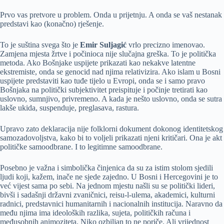
Prvo vas pretvore u problem. Onda u prijetnju. A onda se vaš nestanak
predstavi kao (konačno) rješenje.
To je suština svega što je
Emir Suljagić
vrlo precizno imenovao.
Zamjena mjesta žrtve i počinioca nije slučajna greška. To je politička
metoda. Ako Bošnjake uspijete prikazati kao nekakve latentne
ekstremiste, onda se genocid nad njima relativizira. Ako islam u Bosni
uspijete predstaviti kao tuđe tijelo u Evropi, onda se i samo pravo
Bošnjaka na politički subjektivitet preispituje i počinje tretirati kao
uslovno, sumnjivo, privremeno. A kada je nešto uslovno, onda se sutra
lakše ukida, suspenduje, preglasava, rastura.
Upravo zato deklaracija nije folklorni dokument dokonog identitetskog
samozadovoljstva, kako bi to voljeli prikazati njeni kritičari. Ona je akt
političke samoodbrane. I to legitimne samoodbrane.
Posebno je važna i simbolička činjenica da su za istim stolom sjedili
ljudi koji, kažem, inače ne sjede zajedno. U Bosni i Hercegovini je to
već vijest sama po sebi. Na jednom mjestu našli su se politički lideri,
bivši i sadašnji državni zvaničnici, reisu-l-ulema, akademici, kulturni
radnici, predstavnici humanitarnih i nacionalnih institucija. Naravno da
među njima ima ideoloških razlika, sujeta, političkih računa i
međusobnih animoziteta. Niko ozbiljan to ne poriče. Ali vrijednost