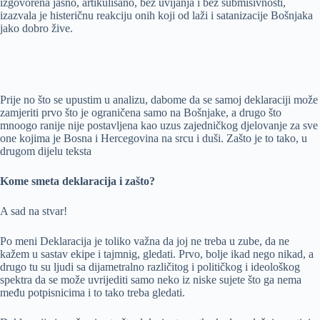
izgovorena jasno, artikulisano, bez uvijanja i bez submisivnosti,
izazvala je histeričnu reakciju onih koji od laži i satanizacije Bošnjaka
jako dobro žive.
Prije no što se upustim u analizu, dabome da se samoj deklaraciji može
zamjeriti prvo što je ograničena samo na Bošnjake, a drugo što
mnoogo ranije nije postavljena kao uzus zajedničkog djelovanje za sve
one kojima je Bosna i Hercegovina na srcu i duši. Zašto je to tako, u
drugom dijelu teksta
Kome smeta deklaracija i zašto?
A sad na stvar!
Po meni Deklaracija je toliko važna da joj ne treba u zube, da ne
kažem u sastav ekipe i tajmnig, gledati. Prvo, bolje ikad nego nikad, a
drugo tu su ljudi sa dijametralno različitog i političkog i ideološkog
spektra da se može uvrijediti samo neko iz niske sujete što ga nema
među potpisnicima i to tako treba gledati.