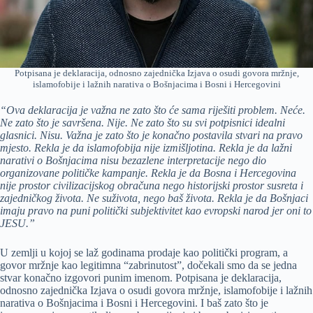
Potpisana je deklaracija, odnosno zajednička Izjava o osudi govora mržnje,
islamofobije i lažnih narativa o Bošnjacima i Bosni i Hercegovini
“Ova deklaracija je važna ne zato što će sama riješiti problem. Neće.
Ne zato što je savršena. Nije. Ne zato što su svi potpisnici idealni
glasnici. Nisu. Važna je zato što je konačno postavila stvari na pravo
mjesto. Rekla je da islamofobija nije izmišljotina. Rekla je da lažni
narativi o Bošnjacima nisu bezazlene interpretacije nego dio
organizovane političke kampanje. Rekla je da Bosna i Hercegovina
nije prostor civilizacijskog obračuna nego historijski prostor susreta i
zajedničkog života. Ne suživota, nego baš života. Rekla je da Bošnjaci
imaju pravo na puni politički subjektivitet kao evropski narod jer oni to
JESU.”
U zemlji u kojoj se laž godinama prodaje kao politički program, a
govor mržnje kao legitimna “zabrinutost”, dočekali smo da se jedna
stvar konačno izgovori punim imenom. Potpisana je deklaracija,
odnosno zajednička Izjava o osudi govora mržnje, islamofobije i lažnih
narativa o Bošnjacima i Bosni i Hercegovini. I baš zato što je