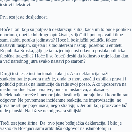
testovi i tekstovi.
Prvi test jeste dosljednost.
Hoće li oni koji su potpisali deklaraciju sutra, kada im to bude politički
oportuno, opet jedni druge optuživati, vrijeđati i potkopavati i time
sami slabiti poruku jedinstva? Hoće li bošnjački politički faktor
nastaviti rasipan, sujetan i sitnointeresni nastup, posebno u entitetu
Republika Srpska, gdje je ta razjedinjenost odavno postala politička
farsična tragedija? Hoće li se (opet) desiti da jedinstvo traje jedan dan,
a već narednog jutra svako nastavi po starom?
Drugi test jeste institucionalna akcija. Ako deklaracija traži
sankcioniranje govora mržnje, onda to mora značiti ozbiljan pravni i
politički pritisak na institucije da rade svoj posao. Ako upozorava na
međunarodne lažne narative, onda ministarstva, ambasade,
intelektualne mreže i memorijalne institucije moraju imati koordiniran
odgovor. Ne povremene incidentne reakcije, ne improvizaciju, ne
privatne istupe pojedinaca, nego strategiju. Jer oni koji proizvode laž
rade planski. Na laž se ne odgovara stihijski.
Treći test jeste širina. Da, ovo jeste bošnjačka deklaracija. I bilo je
važno da Bošnjaci sami artikulišu odgovor na islamofobiju i