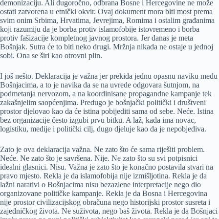
demonizaciju. Ali dugoročno, odbrana Bosne i Hercegovine ne može
ostati zatvorena u etnički okvir. Ovaj dokument mora biti most prema
svim onim Srbima, Hrvatima, Jevrejima, Romima i ostalim građanima
koji razumiju da je borba protiv islamofobije istovremeno i borba
protiv fašizacije kompletnog javnog prostora. Jer danas je meta
Bošnjak. Sutra će to biti neko drugi. Mržnja nikada ne ostaje u jednoj
sobi. Ona se širi kao otrovni plin.
I još nešto. Deklaracija je važna jer prekida jednu opasnu naviku među
Bošnjacima, a to je navika da se na uvrede odgovara šutnjom, na
podmetanja nervozom, a na koordinisane propagandne kampanje tek
zakašnjelim saopćenjima. Predugo je bošnjački politički i društveni
prostor djelovao kao da će istina pobijediti sama od sebe. Neće. Istina
bez organizacije često izgubi prvu bitku. A laž, kada ima novac,
logistiku, medije i politički cilj, dugo djeluje kao da je nepobjediva.
Zato je ova deklaracija važna. Ne zato što će sama riješiti problem.
Neće. Ne zato što je savršena. Nije. Ne zato što su svi potpisnici
idealni glasnici. Nisu. Važna je zato što je konačno postavila stvari na
pravo mjesto. Rekla je da islamofobija nije izmišljotina. Rekla je da
lažni narativi o Bošnjacima nisu bezazlene interpretacije nego dio
organizovane političke kampanje. Rekla je da Bosna i Hercegovina
nije prostor civilizacijskog obračuna nego historijski prostor susreta i
zajedničkog života. Ne suživota, nego baš života. Rekla je da Bošnjaci