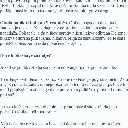
imaju pravo na puni politički subjektivitet kao evropski narod jer oni to
JESU. I rekla je, napokon, da se neće pristati na to da se velikodržavne
politike maskiraju u navodnu zabrinutost za mir i prava drugih.
Otuda panika Dodika i Stevandića
. Oni ne napadaju deklaraciju
zato što je opasna. Napadaju je zato što im je skinula masku sa lica
napadača. Pokazala je da njihov narativ nije nikakva odbrana Dejtona,
nikakva odbrana pluralizma, nikakva briga za sekularizam. To je stara
politika straha, samo sada uhvaćena na djelu.
Hoće li biti snage za dalje?
A kad se politika straha suoči s imenovanjem, ona počne da urla.
To urlanje ovih dana i slušamo. Zato je deklaracija pogodila metu. Zato
je važna. I zato sada više nego ikad vrijedi ono najteže pitanje: hoće li
njeni potpisnici imati snage da je pretvore u političku, pravnu i moralnu
praksu?
Jer ako hoće, onda ovo nije bio tek protokolarni skup. Onda je to
početak ozbiljne odbrane istine.
Ako neće, ostaće još jedan bosanski dokument lijepo napisan i brzo