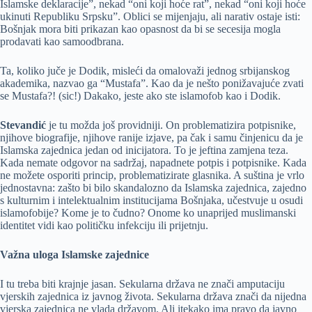
Islamske deklaracije”, nekad “oni koji hoće rat”, nekad “oni koji hoće
ukinuti Republiku Srpsku”. Oblici se mijenjaju, ali narativ ostaje isti:
Bošnjak mora biti prikazan kao opasnost da bi se secesija mogla
prodavati kao samoodbrana.
Ta, koliko juče je Dodik, misleći da omalovaži jednog srbijanskog
akademika, nazvao ga “Mustafa”. Kao da je nešto ponižavajuće zvati
se Mustafa?! (sic!) Dakako, jeste ako ste islamofob kao i Dodik.
Stevandić
je tu možda još providniji. On problematizira potpisnike,
njihove biografije, njihove ranije izjave, pa čak i samu činjenicu da je
Islamska zajednica jedan od inicijatora. To je jeftina zamjena teza.
Kada nemate odgovor na sadržaj, napadnete potpis i potpisnike. Kada
ne možete osporiti princip, problematizirate glasnika. A suština je vrlo
jednostavna: zašto bi bilo skandalozno da Islamska zajednica, zajedno
s kulturnim i intelektualnim institucijama Bošnjaka, učestvuje u osudi
islamofobije? Kome je to čudno? Onome ko unaprijed muslimanski
identitet vidi kao političku infekciju ili prijetnju.
Važna uloga Islamske zajednice
I tu treba biti krajnje jasan. Sekularna država ne znači amputaciju
vjerskih zajednica iz javnog života. Sekularna država znači da nijedna
vjerska zajednica ne vlada državom. Ali itekako ima pravo da javno