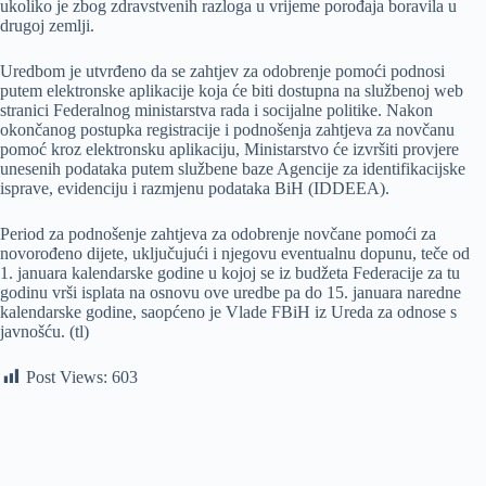
ukoliko je zbog zdravstvenih razloga u vrijeme porođaja boravila u
drugoj zemlji.
Uredbom je utvrđeno da se zahtjev za odobrenje pomoći podnosi
putem elektronske aplikacije koja će biti dostupna na službenoj web
stranici Federalnog ministarstva rada i socijalne politike. Nakon
okončanog postupka registracije i podnošenja zahtjeva za novčanu
pomoć kroz elektronsku aplikaciju, Ministarstvo će izvršiti provjere
unesenih podataka putem službene baze Agencije za identifikacijske
isprave, evidenciju i razmjenu podataka BiH (IDDEEA).
Period za podnošenje zahtjeva za odobrenje novčane pomoći za
novorođeno dijete, uključujući i njegovu eventualnu dopunu, teče od
1. januara kalendarske godine u kojoj se iz budžeta Federacije za tu
godinu vrši isplata na osnovu ove uredbe pa do 15. januara naredne
kalendarske godine, saopćeno je Vlade FBiH iz Ureda za odnose s
javnošću. (tl)
Post Views:
603