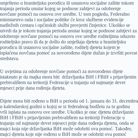
smješteno u hraniteljsku porodicu ili ustanovu socijalne zaštite tokom
trajanja perioda unutar kojeg se podnose zahtjevi za odobrenje
novčane pomoći na osnovu ove uredbe. U tom pogledu, Federalno
ministarstvo rada i socijalne politike će kroz službene evidencije
nadležnih centara i općinskih službi provjeriti činjenice. Ukoliko se
utvrdi da je tokom trajanja perioda unutar kojeg se podnose zahtjevi za
odobrenje novčane pomoći na osnovu ove uredbe roditeljima oduzeto
roditeljsko pravo ili da je došlo do smještaja djeteta u hraniteljsku
porodicu ili ustanovu socijalne zaštite, roditelj djeteta kojem je
isplaćena novčana pomoć za novorođeno dijete dužan je izvršiti povrat
sredstava.
U uvjetima za odobrenje novčane pomoći za novorođeno dijete
istaknuto je da majka mora biti državljanka BiH i FBiH s prijavljenim
prebivalištem na teritoriji Federacije u trajanju od najmanje devet
mjeseci prije dana rođenja djeteta.
Dijete mora biti rođeno u BiH u periodu od 1. januara do 31. decembra
u kalendarskoj godini u kojoj se iz federalnog budžeta za tu godinu
vrši isplata na osnovu ove uredbe. Ukoliko je otac djeteta državljanin
BiH i FBiH s prijavljenim prebivalištem na teritoriji Federacije u
trajanju od najmanje devet mjeseci prije dana rođenja djeteta, onda se
majci koja nije državljanka BiH može odobriti ova pomoć. Također,
majci djeteta koje nije rođeno u BiH može se odobriti ova pomoć