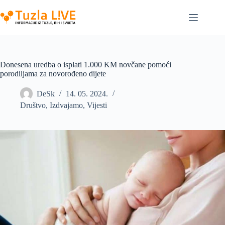
Skip
to
content
Donesena uredba o isplati 1.000 KM novčane pomoći
porodiljama za novorođeno dijete
DeSk
14. 05. 2024.
Društvo
,
Izdvajamo
,
Vijesti