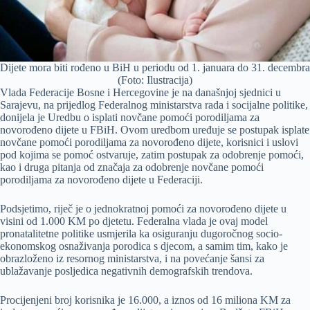
Dijete mora biti rođeno u BiH u periodu od 1. januara do 31. decembra
(Foto: Ilustracija)
Vlada Federacije Bosne i Hercegovine je na današnjoj sjednici u
Sarajevu, na prijedlog Federalnog ministarstva rada i socijalne politike,
donijela je Uredbu o isplati novčane pomoći porodiljama za
novorođeno dijete u FBiH. Ovom uredbom uređuje se postupak isplate
novčane pomoći porodiljama za novorođeno dijete, korisnici i uslovi
pod kojima se pomoć ostvaruje, zatim postupak za odobrenje pomoći,
kao i druga pitanja od značaja za odobrenje novčane pomoći
porodiljama za novorođeno dijete u Federaciji.
Podsjetimo, riječ je o jednokratnoj pomoći za novorođeno dijete u
visini od 1.000 KM po djetetu. Federalna vlada je ovaj model
pronatalitetne politike usmjerila ka osiguranju dugoročnog socio-
ekonomskog osnaživanja porodica s djecom, a samim tim, kako je
obrazloženo iz resornog ministarstva, i na povećanje šansi za
ublažavanje posljedica negativnih demografskih trendova.
Procijenjeni broj korisnika je 16.000, a iznos od 16 miliona KM za