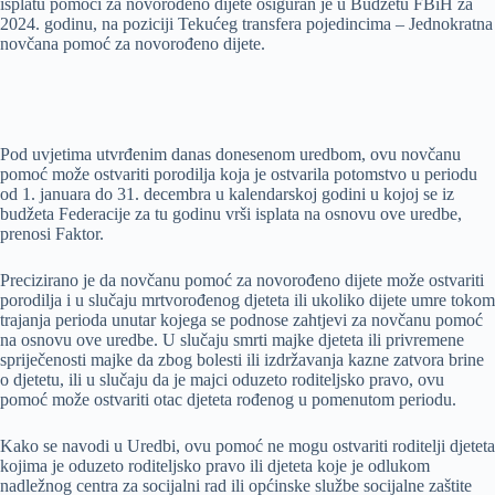
isplatu pomoći za novorođeno dijete osiguran je u Budžetu FBiH za
2024. godinu, na poziciji Tekućeg transfera pojedincima – Jednokratna
novčana pomoć za novorođeno dijete.
Pod uvjetima utvrđenim danas donesenom uredbom, ovu novčanu
pomoć može ostvariti porodilja koja je ostvarila potomstvo u periodu
od 1. januara do 31. decembra u kalendarskoj godini u kojoj se iz
budžeta Federacije za tu godinu vrši isplata na osnovu ove uredbe,
prenosi Faktor.
Precizirano je da novčanu pomoć za novorođeno dijete može ostvariti
porodilja i u slučaju mrtvorođenog djeteta ili ukoliko dijete umre tokom
trajanja perioda unutar kojega se podnose zahtjevi za novčanu pomoć
na osnovu ove uredbe. U slučaju smrti majke djeteta ili privremene
spriječenosti majke da zbog bolesti ili izdržavanja kazne zatvora brine
o djetetu, ili u slučaju da je majci oduzeto roditeljsko pravo, ovu
pomoć može ostvariti otac djeteta rođenog u pomenutom periodu.
Kako se navodi u Uredbi, ovu pomoć ne mogu ostvariti roditelji djeteta
kojima je oduzeto roditeljsko pravo ili djeteta koje je odlukom
nadležnog centra za socijalni rad ili općinske službe socijalne zaštite