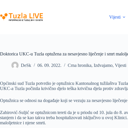
Skip
to
content
Vijesti
Doktorica UKC-u Tuzla optužena za nesavjesno liječenje i smrt malolj
DeSk
06. 09. 2022.
Crna hronika
,
Izdvajamo
,
Vijesti
Općinski sud Tuzla potvrdio je optužnicu Kantonalnog tužilaštva Tuzlan
UKC-a Tuzla počinila krivično djelo teška krivična djela protiv zdravlja
Optužnica se odnosi na događaje koji se vezuju za nesavjesno liječenj
Zahirović-Suljić se optužnicom tereti da je u priodu od 10. jula do 8. av
stanjem i da se kao takva treba hospitalizovati isključivo u ovoj Klinici
maloljetnice i njene smrti.