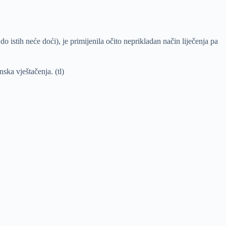
 istih neće doći), je primijenila očito neprikladan način liječenja pa
ska vještačenja. (tl)