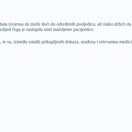
ata (svjesna da može doći do određenih posljedica, ali olako držeći da do
ijed čega je nastupila smrt maloljetne pacijentice.
 te su, između ostalih prikupljenih dokaza, urađena i relevantna medicin