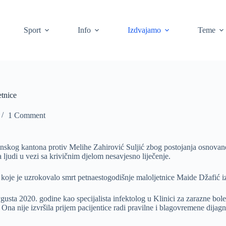
Sport
Info
Izdvajamo
Teme
etnice
1 Comment
skog kantona protiv Melihe Zahirović Suljić zbog postojanja osnovane s
 ljudi u vezi sa krivičnim djelom nesavjesno liječenje.
e koje je uzrokovalo smrt petnaestogodišnje maloljetnice Maide Džafić
gusta 2020. godine kao specijalista infektolog u Klinici za zarazne boles
. Ona nije izvršila prijem pacijentice radi pravilne i blagovremene dijag