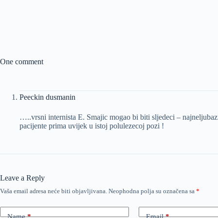
One comment
Peeckin dusmanin
…..vrsni internista E. Smajic mogao bi biti sljedeci – najneljubazn
pacijente prima uvijek u istoj polulezecoj pozi !
Leave a Reply
Vaša email adresa neće biti objavljivana.
Neophodna polja su označena sa
*
Name
*
Email
*