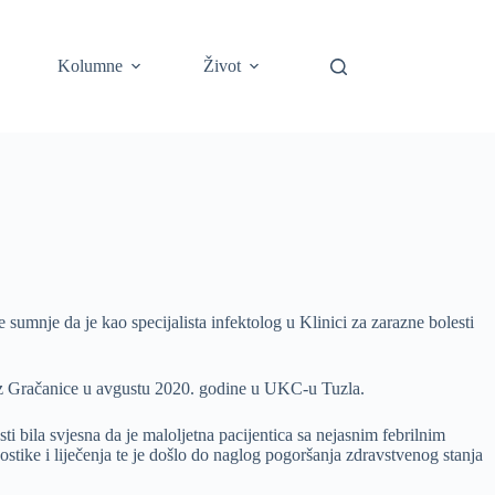
Kolumne
Život
umnje da je kao specijalista infektolog u Klinici za zarazne bolesti
 iz Gračanice u avgustu 2020. godine u UKC-u Tuzla.
ti bila svjesna da je maloljetna pacijentica sa nejasnim febrilnim
nostike i liječenja te je došlo do naglog pogoršanja zdravstvenog stanja