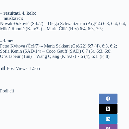
– rezultati, 4. kolo:
– muškarci:
Novak Đoković (Srb/2) – Diego Schwartzman (Arg/14) 6:3, 6:4, 6:4;
Miloš Raonić (Kan/32) – Marin Čilić (Hrv) 6:4, 6:3, 7:5;
– žene:
Petra Kvitova (Češ/7) – Maria Sakkari (Grč/22) 6:7 (4), 6:3, 6:2;
Sofia Kenin (SAD/14) – Coco Gauff (SAD) 6:7 (5), 6:3, 6:0;
Ons Jabeur (Tun) – Wang Qiang (Kin/27) 7:6 (4), 6:1. (F, tl)
Post Views:
1.565
Podijeli