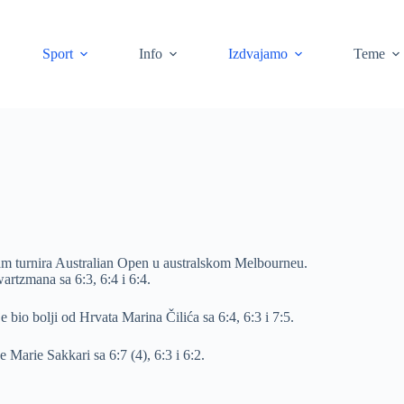
Sport
Info
Izdvajamo
Teme
slam turnira Australian Open u australskom Melbourneu.
artzmana sa 6:3, 6:4 i 6:4.
e bio bolji od Hrvata Marina Čilića sa 6:4, 6:3 i 7:5.
e Marie Sakkari sa 6:7 (4), 6:3 i 6:2.