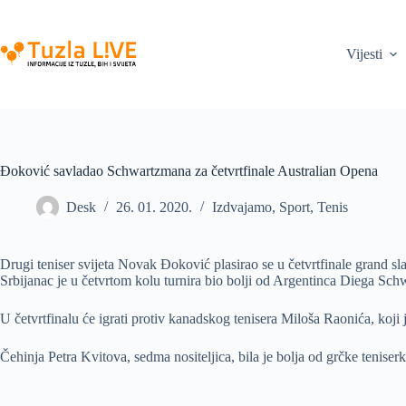
Skip
to
content
Vijesti
Đoković savladao Schwartzmana za četvrtfinale Australian Opena
Desk
26. 01. 2020.
Izdvajamo
,
Sport
,
Tenis
Drugi teniser svijeta Novak Đoković plasirao se u četvrtfinale grand 
Srbijanac je u četvrtom kolu turnira bio bolji od Argentinca Diega Schw
U četvrtfinalu će igrati protiv kanadskog tenisera Miloša Raonića, koji j
Čehinja Petra Kvitova, sedma nositeljica, bila je bolja od grčke teniserk