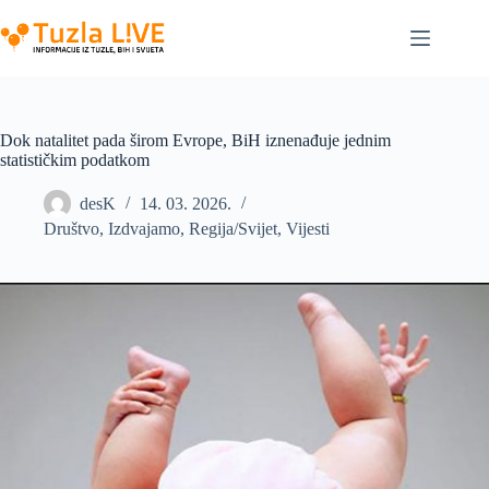
Skip
to
content
Dok natalitet pada širom Evrope, BiH iznenađuje jednim
statističkim podatkom
desK
14. 03. 2026.
Društvo
,
Izdvajamo
,
Regija/Svijet
,
Vijesti