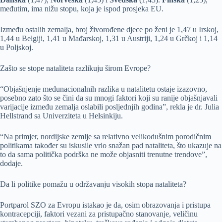
međutim, ima nižu stopu, koja je ispod prosjeka EU.
Između ostalih zemalja, broj živorođene djece po ženi je 1,47 u Irskoj,
1,44 u Belgiji, 1,41 u Mađarskoj, 1,31 u Austriji, 1,24 u Grčkoj i 1,14
u Poljskoj.
Zašto se stope nataliteta razlikuju širom Evrope?
“Objašnjenje međunacionalnih razlika u natalitetu ostaje izazovno,
posebno zato što se čini da su mnogi faktori koji su ranije objašnjavali
varijacije između zemalja oslabili posljednjih godina”, rekla je dr. Julia
Hellstrand sa Univerziteta u Helsinkiju.
“Na primjer, nordijske zemlje sa relativno velikodušnim porodičnim
politikama također su iskusile vrlo snažan pad nataliteta, što ukazuje na
to da sama politička podrška ne može objasniti trenutne trendove”,
dodaje.
Da li politike pomažu u održavanju visokih stopa nataliteta?
Portparol SZO za Evropu istakao je da, osim obrazovanja i pristupa
kontracepciji, faktori vezani za pristupačno stanovanje, veličinu