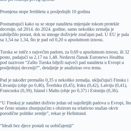
Promjena stope fertiliteta u posljednjih 10 godina
Posmatrajući kako su se stope nataliteta mijenjale tokom protekle
decenije, od 2014. do 2024. godine, samo nekoliko zemalja je
zabilježilo porast, dok su mnoge doživjele značajan pad. U EU je pala
sa 1,54 na 1,34, što je pad od 0,20 u apsolutnom iznosu.
Turska se ističe s najvećim padom, za 0,69 u apsolutnom iznosu, ili 32
posto, padajući sa 2,17 na 1,48. Nedavni članak Euronews Healtha
pod nazivom “Zašto Turska bilježi najveći pad nataliteta u Evropi u
posljednjoj deceniji?”, detaljnije je analizirao ovu temu.
Pad je također premašio 0,35 u nekoliko zemalja, uključujući Finsku i
Litvaniju (obje po 0,46), Švedsku (0,45), Irsku (0,42), Latviju (0,41),
Francusku (0,39), Island i Maltu (obje po 0,37) i Estoniju (0,36).
“U Finskoj je natalitet doživio jedan od najoštrijih padova u Evropi, što
se često smatra zbunjujućim s obzirom na relativno snažan okvir
porodične politike zemlje”, rekao je Hellstrand.
“Ideali bez djece postali su uobičajeniji”