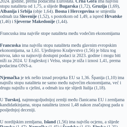
2024. godine, prema podacima Eurostata.
Crna Gora
ima najvišu
stopu nataliteta od 1,75, a slijede
Bugarska
(1,72),
Gruzija
(1,69),
Albanija i Srbija
(obje 1,64).
Bosna i Hercegovina
se smjestila
odmah iza
Slovenije
(1,52), s postotkom od 1,49, a ispred
Hrvatske
(1,46) i
Sjeverne Makedonije
(1,44).
Francuska ima najviše stope nataliteta među vodećim ekonomijama
Francuska
ima najvišu stopu nataliteta među glavnim evropskim
ekonomijama, sa 1,61. Ujedinjeno Kraljevstvo (1,56) je blizu tog
nivoa, iako su najnoviji dostupni podaci iz 2023. godine i mogu biti
niži za 2024. U Engleskoj i Velsu, stopa je niža i iznosi 1,41, prema
podacima ONS-a.
Njemačka
je tek nešto iznad prosjeka EU sa 1,36. Španija (1,10) ima
najnižu stopu nataliteta ne samo među najvećim ekonomijama, već i
drugu najnižu u cjelini, a odmah iza nje slijedi Italija (1,18).
U
Turskoj
, najmnogoljudnijoj zemlji među članicama EU i zemljama
kandidatkinjama, stopa nataliteta iznosi 1,48 nakon značajnog pada u
posljednjoj deceniji.
U nordijskim zemljama,
Island
(1,56) ima najvišu ocjenu, a slijede
Danska
(1,47),
Norveška
(1,45) i
Švedska
(1,43).
Finska
(1,25),