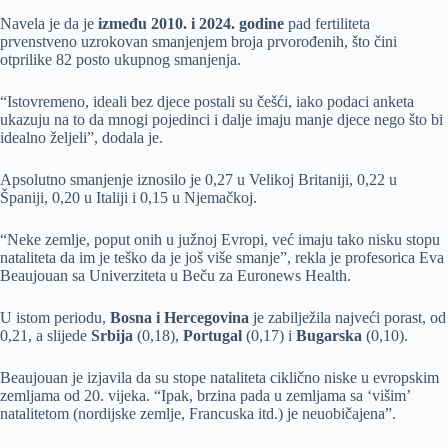
Navela je da je
između 2010. i 2024. godine
pad fertiliteta
prvenstveno uzrokovan smanjenjem broja prvorođenih, što čini
otprilike 82 posto ukupnog smanjenja.
“Istovremeno, ideali bez djece postali su češći, iako podaci anketa
ukazuju na to da mnogi pojedinci i dalje imaju manje djece nego što bi
idealno željeli”, dodala je.
Apsolutno smanjenje iznosilo je 0,27 u Velikoj Britaniji, 0,22 u
Španiji, 0,20 u Italiji i 0,15 u Njemačkoj.
“Neke zemlje, poput onih u južnoj Evropi, već imaju tako nisku stopu
nataliteta da im je teško da je još više smanje”, rekla je profesorica Eva
Beaujouan sa Univerziteta u Beču za Euronews Health.
U istom periodu,
Bosna i Hercegovina
je zabilježila najveći porast, od
0,21, a slijede
Srbija
(0,18),
Portugal
(0,17) i
Bugarska
(0,10).
Beaujouan je izjavila da su stope nataliteta ciklično niske u evropskim
zemljama od 20. vijeka. “Ipak, brzina pada u zemljama sa ‘višim’
natalitetom (nordijske zemlje, Francuska itd.) je neuobičajena”.