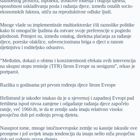
stambenog prostora, hipoteku, troškove rođenja i odgoja djeteta,
sposobnost usklađivanja posla i rađanja djece, između ostalih socio-
ekonomskih faktora, utiču na reproduktivne odluke ljudi.
Mnoge vlade su implementirale multisektorske i/ili raznolike politike
kako bi omogućile ljudima da ostvare svoje preferencije u pogledu
plodnosti. Primjeri su, između ostalog, direktna plaćanja za rađanje
djece, poreske olakšice, subvencionirana briga o djeci u ranom
djetinjstvu i roditeljsko odsustvo.
“Međutim, dokazi o obimu i konzistentnosti efekata ovih intervencija
na ukupni stopu remisije (TFR) širom Evrope su nesigurni”, rekao je
portparol.
Razlika u godinama pri prvom rođenju djece širom Evrope
Hellstrand je također istakao da je u sjevernoj i zapadnoj Evropi pad
fertiliteta ispod nivoa zamjene i odgađanje rađanja djece započelo
ranije, već 1960-ih, te da te zemlje sada imaju relativno visoku
prosječnu dob pri rođenju prvog djeteta.
Nasuprot tome, mnoge istočnoevropske zemlje su kasnije iskusile ove
promjene i još uvijek imaju tendenciju da imaju nešto nižu prosječnu
dob pri rođenju prvog djeteta.