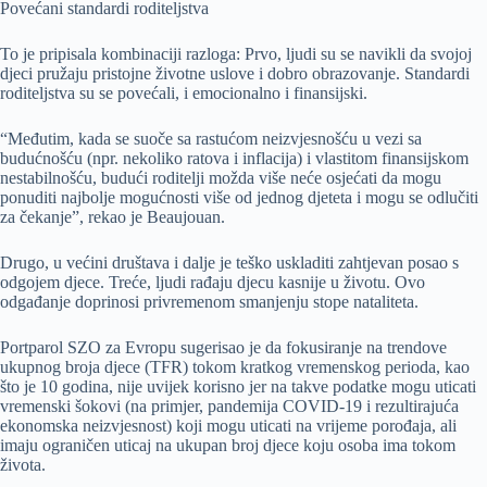
Povećani standardi roditeljstva
To je pripisala kombinaciji razloga: Prvo, ljudi su se navikli da svojoj
djeci pružaju pristojne životne uslove i dobro obrazovanje. Standardi
roditeljstva su se povećali, i emocionalno i finansijski.
“Međutim, kada se suoče sa rastućom neizvjesnošću u vezi sa
budućnošću (npr. nekoliko ratova i inflacija) i vlastitom finansijskom
nestabilnošću, budući roditelji možda više neće osjećati da mogu
ponuditi najbolje mogućnosti više od jednog djeteta i mogu se odlučiti
za čekanje”, rekao je Beaujouan.
Drugo, u većini društava i dalje je teško uskladiti zahtjevan posao s
odgojem djece. Treće, ljudi rađaju djecu kasnije u životu. Ovo
odgađanje doprinosi privremenom smanjenju stope nataliteta.
Portparol SZO za Evropu sugerisao je da fokusiranje na trendove
ukupnog broja djece (TFR) tokom kratkog vremenskog perioda, kao
što je 10 godina, nije uvijek korisno jer na takve podatke mogu uticati
vremenski šokovi (na primjer, pandemija COVID-19 i rezultirajuća
ekonomska neizvjesnost) koji mogu uticati na vrijeme porođaja, ali
imaju ograničen uticaj na ukupan broj djece koju osoba ima tokom
života.