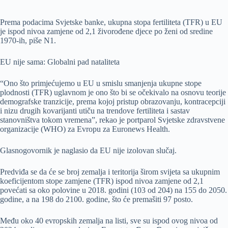
Prema podacima Svjetske banke, ukupna stopa fertiliteta (TFR) u EU
je ispod nivoa zamjene od 2,1 živorođene djece po ženi od sredine
1970-ih, piše N1.
EU nije sama: Globalni pad nataliteta
“Ono što primjećujemo u EU u smislu smanjenja ukupne stope
plodnosti (TFR) uglavnom je ono što bi se očekivalo na osnovu teorije
demografske tranzicije, prema kojoj pristup obrazovanju, kontracepciji
i nizu drugih kovarijanti utiču na trendove fertiliteta i sastav
stanovništva tokom vremena”, rekao je portparol Svjetske zdravstvene
organizacije (WHO) za Evropu za Euronews Health.
Glasnogovornik je naglasio da EU nije izolovan slučaj.
Predviđa se da će se broj zemalja i teritorija širom svijeta sa ukupnim
koeficijentom stope zamjene (TFR) ispod nivoa zamjene od 2,1
povećati sa oko polovine u 2018. godini (103 od 204) na 155 do 2050.
godine, a na 198 do 2100. godine, što će premašiti 97 posto.
Među oko 40 evropskih zemalja na listi, sve su ispod ovog nivoa od