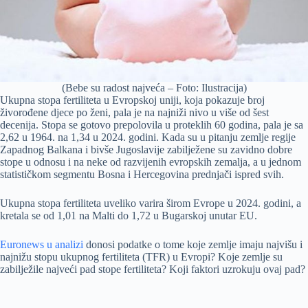
(Bebe su radost najveća – Foto: Ilustracija)
Ukupna stopa fertiliteta u Evropskoj uniji, koja pokazuje broj
živorođene djece po ženi, pala je na najniži nivo u više od šest
decenija. Stopa se gotovo prepolovila u proteklih 60 godina, pala je sa
2,62 u 1964. na 1,34 u 2024. godini. Kada su u pitanju zemlje regije
Zapadnog Balkana i bivše Jugoslavije zabilježene su zavidno dobre
stope u odnosu i na neke od razvijenih evropskih zemalja, a u jednom
statističkom segmentu Bosna i Hercegovina prednjači ispred svih.
Ukupna stopa fertiliteta uveliko varira širom Evrope u 2024. godini, a
kretala se od 1,01 na Malti do 1,72 u Bugarskoj unutar EU.
Euronews u analizi
donosi podatke o tome koje zemlje imaju najvišu i
najnižu stopu ukupnog fertiliteta (TFR) u Evropi? Koje zemlje su
zabilježile najveći pad stope fertiliteta? Koji faktori uzrokuju ovaj pad?