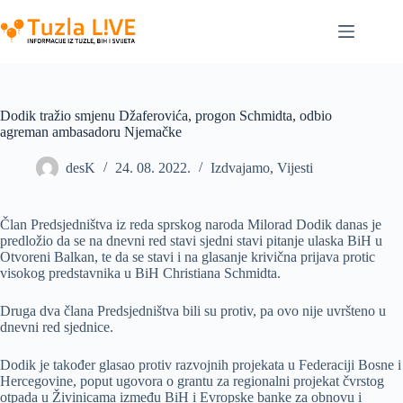
Skip
to
content
Dodik tražio smjenu Džaferovića, progon Schmidta, odbio
agreman ambasadoru Njemačke
desK
24. 08. 2022.
Izdvajamo
,
Vijesti
Član Predsjedništva iz reda sprskog naroda Milorad Dodik danas je
predložio da se na dnevni red stavi sjedni stavi pitanje ulaska BiH u
Otvoreni Balkan, te da se stavi i na glasanje krivična prijava protic
visokog predstavnika u BiH Christiana Schmidta.
Druga dva člana Predsjedništva bili su protiv, pa ovo nije uvršteno u
dnevni red sjednice.
Dodik je također glasao protiv razvojnih projekata u Federaciji Bosne i
Hercegovine, poput ugovora o grantu za regionalni projekat čvrstog
otpada u Živinicama između BiH i Evropske banke za obnovu i