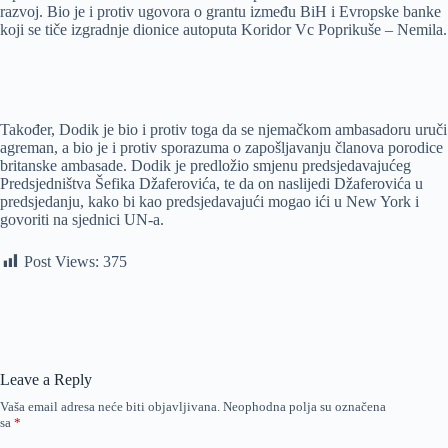
razvoj. Bio je i protiv ugovora o grantu između BiH i Evropske banke
koji se tiče izgradnje dionice autoputa Koridor Vc Poprikuše – Nemila.
Također, Dodik je bio i protiv toga da se njemačkom ambasadoru uruči
agreman, a bio je i protiv sporazuma o zapošljavanju članova porodice
britanske ambasade. Dodik je predložio smjenu predsjedavajućeg
Predsjedništva Šefika Džaferovića, te da on naslijedi Džaferovića u
predsjedanju, kako bi kao predsjedavajući mogao ići u New York i
govoriti na sjednici UN-a.
Post Views:
375
Leave a Reply
Vaša email adresa neće biti objavljivana.
Neophodna polja su označena
sa
*