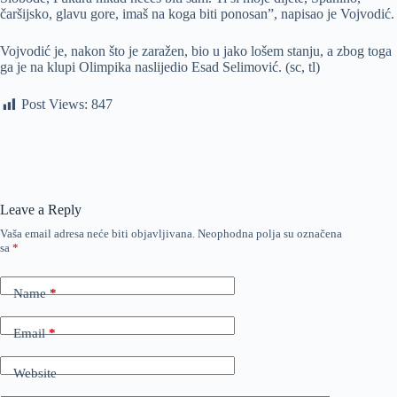
čaršijsko, glavu gore, imaš na koga biti ponosan”, napisao je Vojvodić.
Vojvodić je, nakon što je zaražen, bio u jako lošem stanju, a zbog toga
ga je na klupi Olimpika naslijedio Esad Selimović. (sc, tl)
Post Views:
847
Leave a Reply
Vaša email adresa neće biti objavljivana.
Neophodna polja su označena
sa
*
Name
*
Email
*
Website