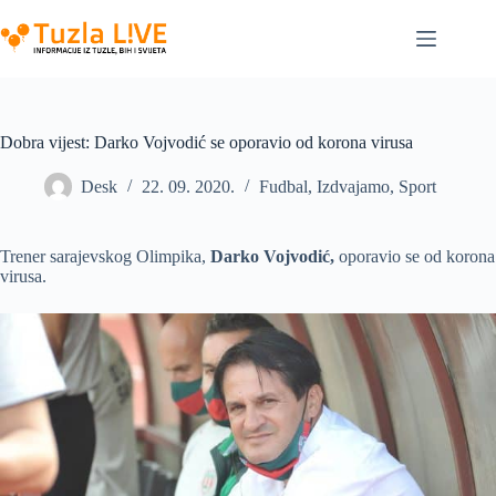
Skip
to
content
Dobra vijest: Darko Vojvodić se oporavio od korona virusa
Desk
22. 09. 2020.
Fudbal
,
Izdvajamo
,
Sport
Trener sarajevskog Olimpika,
Darko Vojvodić,
oporavio se od korona
virusa.