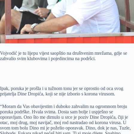
Vojvodić je tu lijepu vijest saopštio na društvenim mrežama, gdje se
zahvalio svim klubovima i pojedincima na podršci.
Ipak, poruka je prošla i u tužnom tonu jer se oprostio od oca svog
prijatelja Dine Dropića, koji se nije izborio s korona virusom.
“Moram da Vas obavijestim i duboko zahvalim na ogromnom broju
poruka podrške. Hvala svima. Dosta sam bolje i uspješno se
oporavljam. Ono što me dirnulo u srce je poziv Dine Dropića, čiji je
otac, moj drug, moj navijač, moj rod nastradao od korona virusa. U
svom tom bolu Dino mi je poželio oporavak. Dino, dok je nas, Tuzle,
Slobode, Fukara nikad nećeš biti sam. Ti si moje dijete, Spahino,