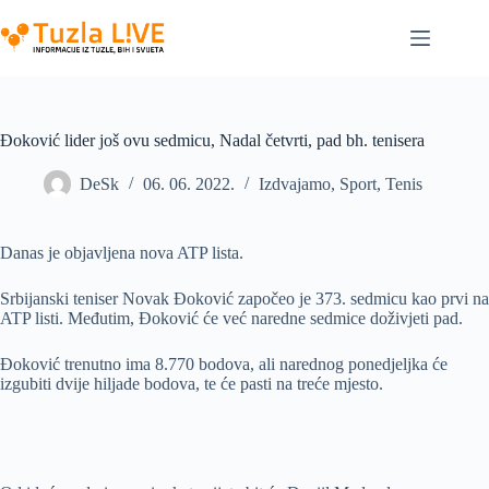
Skip
to
content
Đoković lider još ovu sedmicu, Nadal četvrti, pad bh. tenisera
DeSk
06. 06. 2022.
Izdvajamo
,
Sport
,
Tenis
Danas je objavljena nova ATP lista.
Srbijanski teniser Novak Đoković započeo je 373. sedmicu kao prvi na
ATP listi. Međutim, Đoković će već naredne sedmice doživjeti pad.
Đoković trenutno ima 8.770 bodova, ali narednog ponedjeljka će
izgubiti dvije hiljade bodova, te će pasti na treće mjesto.