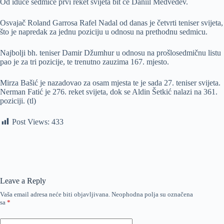
Od iduće sedmice prvi reket svijeta bit će Daniil Medvedev.
Osvajač Roland Garrosa Rafel Nadal od danas je četvrti teniser svijeta,
što je napredak za jednu poziciju u odnosu na prethodnu sedmicu.
Najbolji bh. teniser Damir Džumhur u odnosu na prošlosedmičnu listu
pao je za tri pozicije, te trenutno zauzima 167. mjesto.
Mirza Bašić je nazadovao za osam mjesta te je sada 27. teniser svijeta.
Nerman Fatić je 276. reket svijeta, dok se Aldin Šetkić nalazi na 361.
poziciji. (tl)
Post Views:
433
Leave a Reply
Vaša email adresa neće biti objavljivana.
Neophodna polja su označena
sa
*