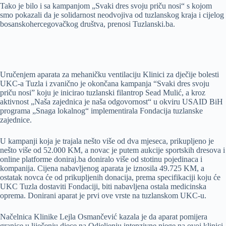
Tako je bilo i sa kampanjom „Svaki dres svoju priču nosi“ s kojom
smo pokazali da je solidarnost neodvojiva od tuzlanskog kraja i cijelog
bosanskohercegovačkog društva, prenosi Tuzlanski.ba.
Uručenjem aparata za mehaničku ventilaciju Klinici za dječije bolesti
UKC-a Tuzla i zvanično je okončana kampanja “Svaki dres svoju
priču nosi” koju je inicirao tuzlanski filantrop Sead Mulić, a kroz
aktivnost „Naša zajednica je naša odgovornost“ u okviru USAID BiH
programa „Snaga lokalnog“ implementirala Fondacija tuzlanske
zajednice.
U kampanji koja je trajala nešto više od dva mjeseca, prikupljeno je
nešto više od 52.000 KM, a novac je putem aukcije sportskih dresova i
online platforme doniraj.ba doniralo više od stotinu pojedinaca i
kompanija. Cijena nabavljenog aparata je iznosila 49.725 KM, a
ostatak novca će od prikupljenih donacija, prema specifikaciji koju će
UKC Tuzla dostaviti Fondaciji, biti nabavljena ostala medicinska
oprema. Donirani aparat je prvi ove vrste na tuzlanskom UKC-u.
Načelnica Klinike Lejla Osmančević kazala je da aparat pomijera
granice u liječenju djece na Odjeljenju intenzivne njege na ovoj klinici,