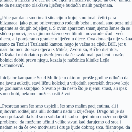
te da neizmjerno olakšava liječenje budućih malih pacijenata.
„Prije par dana smo imali situaciju u kojoj smo imali četiri para
blizanaca, jako puno prijevremeno rođenih beba i morali smo pozajmiti
aparate sa drugih odjeljenja. S ovim aparatom smanjujemo šanse da se
slično ponovi, jer s njim možćemo ventilirati i novorođenčad i veću
djecu, a i pomjeramo granice u liječenju djece. Ova donacija nije važna
samo za Tuzlu i Tuzlanski kanton, nego je važna za cijelu BiH, jer u
našu bolnicu dolaze i djeca iz Milića, Zvornika, Brčko distrikta,
Odžaka i mi dodatno potvrđujemo da će svaki mali pacijent u našoj
bolnici dobiti pravu njegu, kazala je načelnica klinike Lejla
Osmančević.
Inicijator kampanje Sead Mulić je u oktobru prošle godine odlučio da
na javnu aukciju stavi ličnu kolekciju vrijednih sportskih dresova koje
je godinama skupljao. Shvatio je da nešto što je njemu strast, ali ipak
samo hobi, nekome može spasiti život.
„Presretan sam što smo uspjeli i što smo malim pacijentima, ali i
njihovim roditeljima ulili dodatnu nadu u izlječenje. Drago mi je da
smo pokazali da kad smo solidarni i kad se ujedinimo možemo riješiti
probleme, da možemo učiniti velike stvari kad darujemo od srca i
nadam se da će ovo motivisati i druge ljude dobrog srca, filantrope, da