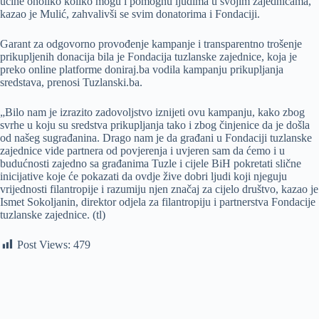
učine onoliko koliko mogu i pomognu ljudima u svojim zajednicama,
kazao je Mulić, zahvalivši se svim donatorima i Fondaciji.
Garant za odgovorno provođenje kampanje i transparentno trošenje
prikupljenih donacija bila je Fondacija tuzlanske zajednice, koja je
preko online platforme doniraj.ba vodila kampanju prikupljanja
sredstava, prenosi Tuzlanski.ba.
„Bilo nam je izrazito zadovoljstvo iznijeti ovu kampanju, kako zbog
svrhe u koju su sredstva prikupljanja tako i zbog činjenice da je došla
od našeg sugrađanina. Drago nam je da građani u Fondaciji tuzlanske
zajednice vide partnera od povjerenja i uvjeren sam da ćemo i u
budućnosti zajedno sa građanima Tuzle i cijele BiH pokretati slične
inicijative koje će pokazati da ovdje žive dobri ljudi koji njeguju
vrijednosti filantropije i razumiju njen značaj za cijelo društvo, kazao je
Ismet Sokoljanin, direktor odjela za filantropiju i partnerstva Fondacije
tuzlanske zajednice. (tl)
Post Views:
479