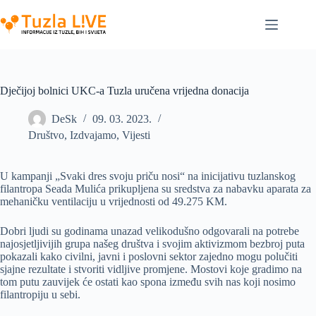
Skip
to
content
Dječijoj bolnici UKC-a Tuzla uručena vrijedna donacija
DeSk
09. 03. 2023.
Društvo
,
Izdvajamo
,
Vijesti
U kampanji „Svaki dres svoju priču nosi“ na inicijativu tuzlanskog
filantropa Seada Mulića prikupljena su sredstva za nabavku aparata za
mehaničku ventilaciju u vrijednosti od 49.275 KM.
Dobri ljudi su godinama unazad velikodušno odgovarali na potrebe
najosjetljivijih grupa našeg društva i svojim aktivizmom bezbroj puta
pokazali kako civilni, javni i poslovni sektor zajedno mogu polučiti
sjajne rezultate i stvoriti vidljive promjene. Mostovi koje gradimo na
tom putu zauvijek će ostati kao spona između svih nas koji nosimo
filantropiju u sebi.