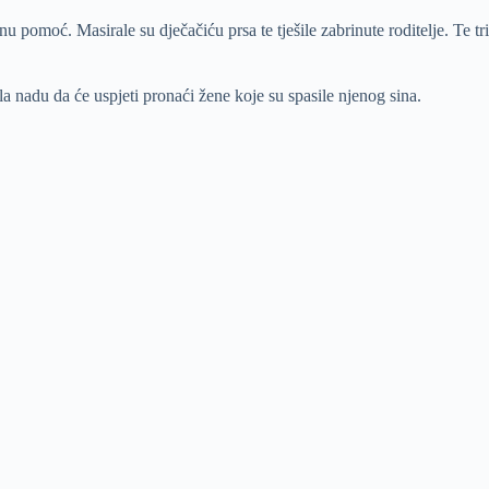
u pomoć. Masirale su dječačiću prsa te tješile zabrinute roditelje. Te tr
la nadu da će uspjeti pronaći žene koje su spasile njenog sina.