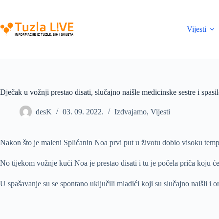
Skip
to
content
Vijesti
Dječak u vožnji prestao disati, slučajno naišle medicinske sestre i spasi
desK
03. 09. 2022.
Izdvajamo
,
Vijesti
Nakon što je maleni Splićanin Noa prvi put u životu dobio visoku temperat
No tijekom vožnje kući Noa je prestao disati i tu je počela priča koju će
U spašavanje su se spontano uključili mladići koji su slučajno naišli i o