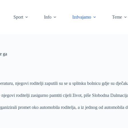
Sport
Info
Izdvajamo
Teme
le ga
uru, njegovi roditelji zaputili su se u splitsku bolnicu gdje su dječaka 
 njegovi roditelji zasigurno pamtiti cijeli život, piše Slobodna Dalmacija
rganizirali promet oko automobila roditelja, a iz jednog od automobila do