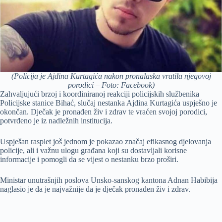
(Policija je Ajdina Kurtagića nakon pronalaska vratila njegovoj
porodici – Foto: Facebook)
Zahvaljujući brzoj i koordiniranoj reakciji policijskih službenika
Policijske stanice Bihać, slučaj nestanka Ajdina Kurtagića uspješno je
okončan. Dječak je pronađen živ i zdrav te vraćen svojoj porodici,
potvrđeno je iz nadležnih institucija.
Uspješan rasplet još jednom je pokazao značaj efikasnog djelovanja
policije, ali i važnu ulogu građana koji su dostavljali korisne
informacije i pomogli da se vijest o nestanku brzo proširi.
Ministar unutrašnjih poslova Unsko-sanskog kantona Adnan Habibija
naglasio je da je najvažnije da je dječak pronađen živ i zdrav.