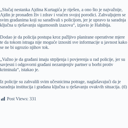
„Slučaj nestanka Ajdina Kurtagića je riješen, a ono što je najvažnije,
Ajdin je pronađen živ i zdrav i vraćen svojoj porodici. Zahvaljujem se
svim građanima koji su sarađivali s policijom, jer je upravo ta saradnja
ključna u rješavanju sigurnosnih izazova“, izjavio je Habibija.
Dodao je da policija postupa kroz pažljivo planirane operativne mjere
te da tokom istraga nije moguće iznositi sve informacije u javnost kako
se ne bi ugrozio njihov tok.
„Važno je da građani imaju strpljenja i povjerenja u rad policije, jer su
savjesni i odgovorni građani nezamjenjiv partner u borbi protiv
kriminala“, istakao je.
Iz policije su zahvalili svim učesnicima potrage, naglašavajući da je
saradnja institucija i građana ključna u rješavanju ovakvih situacija. (tl)
Post Views:
331