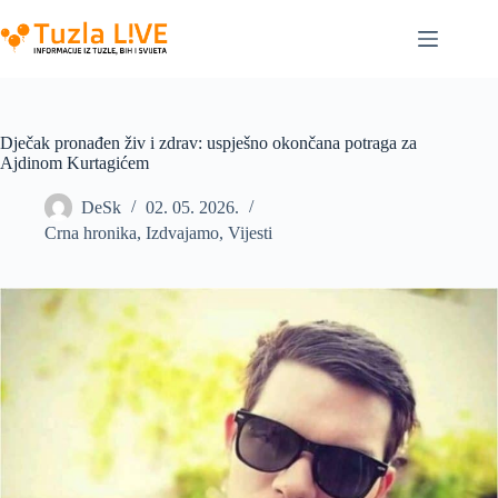
Skip
to
content
Dječak pronađen živ i zdrav: uspješno okončana potraga za
Ajdinom Kurtagićem
DeSk
02. 05. 2026.
Crna hronika
,
Izdvajamo
,
Vijesti