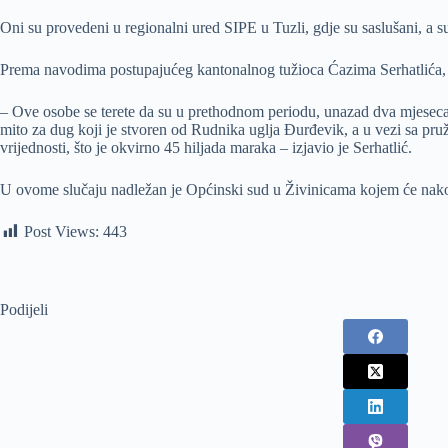
Oni su provedeni u regionalni ured SIPE u Tuzli, gdje su saslušani, a s
Prema navodima postupajućeg kantonalnog tužioca Ćazima Serhatlića, na 
– Ove osobe se terete da su u prethodnom periodu, unazad dva mjeseca, k
mito za dug koji je stvoren od Rudnika uglja Đurđevik, a u vezi sa pruža
vrijednosti, što je okvirno 45 hiljada maraka – izjavio je Serhatlić.
U ovome slučaju nadležan je Općinski sud u Živinicama kojem će nakon p
Post Views:
443
Podijeli