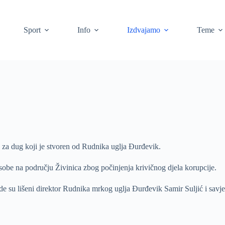
Sport
Info
Izdvajamo
Teme
to za dug koji je stvoren od Rudnika uglja Đurđevik.
 osobe na području Živinica zbog počinjenja krivičnog djela korupcije.
e su lišeni direktor Rudnika mrkog uglja Đurđevik Samir Suljić i savj