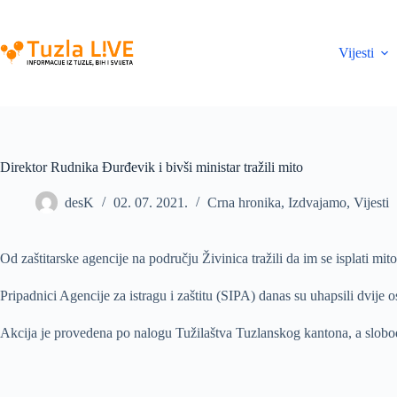
Skip
to
content
Vijesti
Direktor Rudnika Đurđevik i bivši ministar tražili mito
desK
02. 07. 2021.
Crna hronika
,
Izdvajamo
,
Vijesti
Od zaštitarske agencije na području Živinica tražili da im se isplati mi
Pripadnici Agencije za istragu i zaštitu (SIPA) danas su uhapsili dvije
Akcija je provedena po nalogu Tužilaštva Tuzlanskog kantona, a slobod