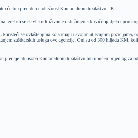
utra će biti predati u nadležnost Kantonalnom tužilaštvu TK.
teret im se stavlja udruživanje radi činjenja krivičnog djela i primanj
oristeći se ovlaštenjima koja imaju i svojim utjecajnim pozicijama, od j
njem zaštitarskih usluga ove agencije. Oni su od 300 hiljada KM, koliki j
redaje tih osoba Kantonalnom tužilaštvu biti upućen prijedlog za određ