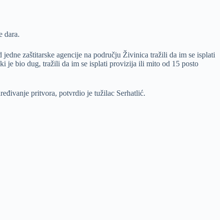
e dara.
edne zaštitarske agencije na području Živinica tražili da im se isplati
e bio dug, tražili da im se isplati provizija ili mito od 15 posto
ivanje pritvora, potvrdio je tužilac Serhatlić.