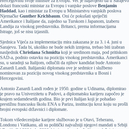
Hercegovinu svoje ministre za Evropu. Već je najavljeno da u Sarajevo
dolazi francuski ministar za Evropu i vanjske poslove
Benjamin
Haddad
, kao i ministar za Evropu u Ministarstvu vanjskih poslova
Njemačke
Gunther Krichbaum
. Oni će pokušati spriječiti
Amerikance i Italijane da, zajedno sa Turskom i Japanom, izaberu
Landija za visokog predstavnika. Britanci, prema informacijama
Istrage, još se nisu izjasnili.
Sjednica Vijeća za implementaciju mira zakazana je za 3. i 4. juni u
Sarajevu. Tada bi, ukoliko ne bude nekih izmjena, trebao biti izabran
nasljednik
Christiana Schmidta
koji je sredinom maja, pod pritiskom
SAD-a, podnio ostavku na poziciju visokog predstavnika. Amerikanci
su, u saradnji sa Italijom, odlučili da njihov kandidat bude Antonio
Zanardi Landi. Italijanski diplomata ove je sedmice i službeno
nominovan za poziciju novog visokog predstavnika u Bosni i
Hercegovini.
Antonio Zanardi Landi rođen je 1950. godine u Udinama, diplomirao
je pravo na Univerzitetu u Padovi, a diplomatsku karijeru započeo je
krajem sedamdesetih godina. Bio je prvi Italijan koji je pohađao
prestižnu francusku školu ENA u Parizu, instituciju kroz koju su prošli
brojni evropski državnici i diplomate.
Tokom višedecenijske karijere službovao je u Otavi, Teheranu,
Londonu i Vatikanu, ali su politički najvažniji njegovi mandati u Srbiji