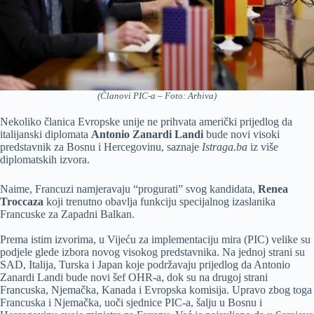
(Članovi PIC-a – Foto: Arhiva)
Nekoliko članica Evropske unije ne prihvata američki prijedlog da
italijanski diplomata
Antonio Zanardi Landi
bude novi visoki
predstavnik za Bosnu i Hercegovinu, saznaje
Istraga.ba
iz više
diplomatskih izvora.
Naime, Francuzi namjeravaju “progurati” svog kandidata,
Renea
Troccaza
koji trenutno obavlja funkciju specijalnog izaslanika
Francuske za Zapadni Balkan.
Prema istim izvorima, u Vijeću za implementaciju mira (PIC) velike su
podjele glede izbora novog visokog predstavnika. Na jednoj strani su
SAD, Italija, Turska i Japan koje podržavaju prijedlog da Antonio
Zanardi Landi bude novi šef OHR-a, dok su na drugoj strani
Francuska, Njemačka, Kanada i Evropska komisija. Upravo zbog toga
Francuska i Njemačka, uoči sjednice PIC-a, šalju u Bosnu i