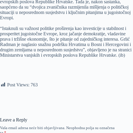
evropskih poslova Republike Hrvatske. Tada je, nakon sastanka,
saopćeno da su “dvojica zvaničnika razmijenila mišljenja o političkoj
situaciji u neposrednom susjedstvu i ključnim pitanjima u jugoistočnoj
Evropi.
“Istaknuli su važnost politike proširenja kao investicije u stabilnost i
prosperitet jugoistočne Evrope, kroz jačanje demokratije, vladavine
prava i tržišne ekonomije, što je pitanje od zajedničkog interesa. Grlić
Radman je naglasio snažnu podršku Hrvatima u Bosni i Hercegovini i
drugim zemljama u neposrednom susjedstvu”, objavljeno je na stranici
Ministarstva vanjskih i evropskih poslova Republike Hrvatske. (ib)
Post Views:
763
Leave a Reply
Vaša email adresa neće biti objavljivana.
Neophodna polja su označena
sa
*