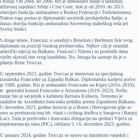
i Rusiji. Od 2004. do 2006. bio je ambasador Italije u tadašnjoj
državnoj zajednici Srbije i Crne Gore, dok je od 2010. do 2013.
obavljao funkciju ambasadora u Ruskoj Federaciji i Turkmenistanu.
Nakon toga postao je diplomatski savjetnik predsjednika Italije, a
danas obavlja funkciju ambasadora Suverenog malteškog reda pri
Svetoj Stolici.
S druge strane, Francuzi, u saradnji s Briselom i Berlinom žele svog
diplomatu na poziciji visokog predstavnika. Njihov cilj je smanjiti
američki utjecaj na Balkanu. Francuzi i Nijemci su proteklih dana
vješto skrivali ime svog kandidata. No, Istraga.ba saznaje da je u
pitanju Rene Troccaz.
U septembru 2023. godine Troccaz je imenovan za specijalnog
izaslanika Francuske za Zapadni Balkan. Diplomatsku karijeru počeo
je 1988. godine. Bio je ambasador Francuske na Kipru (2016–2019),
te generalni konzul Francuske u Jerusalemu (2019–2023). Nešto
ranije bio je savjetnik u kabinetu Bernara Kušnera. Trenutno je
zadužen da koordinira francusku politiku prema Zapadnom Balkanu.
U decembru 2023. godine boravio je u Bosni i Hercegovini gdje se
sreo sa predstavnicima bh. vlasti i civilnog društva u Sarajevu i Banjoj
Luci. Tada je predvodio i francusku delegaciju na sjednici Vijeća za
implementaciju mira (PIC), održanu 5. i 6. decembra 2023. godine.
U januaru 2024. godine Troccaz se susreo sa ministrom vanjskih i