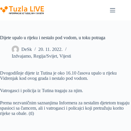
Skip
to
content
Dijete upalo u rijeku i nestalo pod vodom, u toku potraga
DeSk
20. 11. 2022.
Izdvajamo
,
Regija/Svijet
,
Vijesti
Dvogodišnje dijete iz Tutina je oko 16.10 časova upalo u rijeku
Vidrenjak kod ovog grada i nestalo pod vodom.
Vatrogasci i policija iz Tutina tragaju za njim.
Prema nezvaničnim saznanjima Informera za nestalim djetetom tragaju
spasioci sa čamcem, ali i vatrogasci i policajci koji pretražuju korito
rijeke sa obale. (tl)